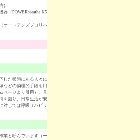
内）
OWERbreathe K5
（オートテンズプロリハ
下した状態にある人々に
線などの物理的手段を用
ムページより引用）。具
持を図り、日常生活が安
に対しては呼吸リハビリ
作業と呼んでいます（一