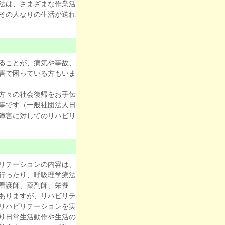
法は、さまざまな作業活
その人なりの生活が送れ
ることが、病気や事故、
害で困っている方もいま
方々の社会復帰をお手伝
事です（一般社団法人日
障害に対してのリハビリ
リテーションの内容は、
行ったり、呼吸理学療法
看護師、薬剤師、栄養
ありますが、リハビリテ
リハビリテーションを実
り日常生活動作や生活の