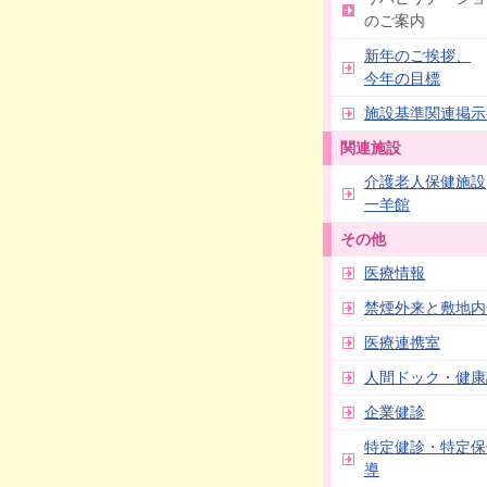
のご案内
新年のご挨拶、
今年の目標
施設基準関連掲示
関連施設
介護老人保健施設
一羊館
その他
医療情報
禁煙外来と敷地内
医療連携室
人間ドック・健康
企業健診
特定健診・特定保
導