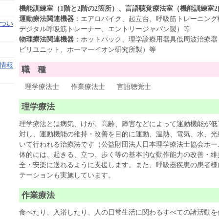
機能訓練室（1階と2階の2箇所）、言語聴覚療法室（機能訓練室2
運動療法関連機器
：エアロバイク、起立台、呼吸筋トレーニング機器（P
つい
デジタル呼吸筋トレーナー、エントリージャパン製）等
物理療法関連機器
：ホットパック、理学診療用器具低周波治療器
ビリユニット、ホーマーイオン研究所製）等
情報
職 種
理学療法士 作業療法士 言語聴覚士
理学療法
理学療法とは病気、けが、高齢、障害などによって運動機能が低
対し、運動機能の維持・改善を目的に運動、温熱、電気、水、光
いて行われる治療法です（公益財団法人日本理学療法士協会ホー
体的には、起きる、立つ、歩く等の基本的な動作能力の改善・維
全・安楽に送れるように支援します。また、呼吸器疾患の患者様
テーションも実施しています。
作業療法
食べたり、入浴したり、人の日常生活に関わるすべての諸活動を