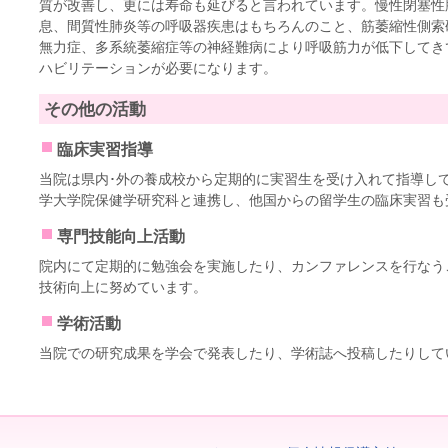
質が改善し、更には寿命も延びると言われています。慢性閉塞性肺
息、間質性肺炎等の呼吸器疾患はもちろんのこと、筋萎縮性側索
無力症、多系統萎縮症等の神経難病により呼吸筋力が低下してき
ハビリテーションが必要になります。
その他の活動
臨床実習指導
当院は県内･外の養成校から定期的に実習生を受け入れて指導し
学大学院保健学研究科と連携し、他国からの留学生の臨床実習も
専門技能向上活動
院内にて定期的に勉強会を実施したり、カンファレンスを行なう
技術向上に努めています。
学術活動
当院での研究成果を学会で発表したり、学術誌へ投稿したりして