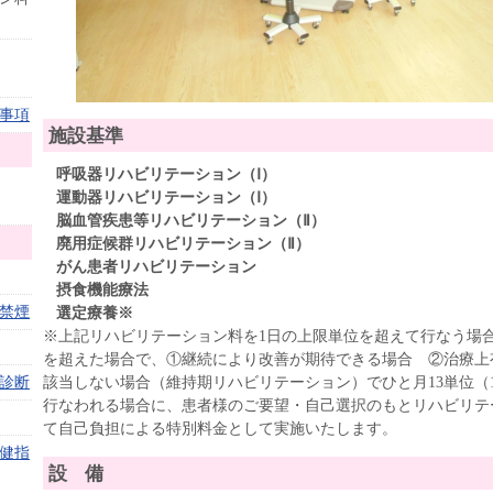
事項
施設基準
呼吸器リハビリテーション（Ⅰ）
運動器リハビリテーション（Ⅰ）
脳血管疾患等リハビリテーション（Ⅱ）
廃用症候群リハビリテーション（Ⅱ）
がん患者リハビリテーション
摂食機能療法
禁煙
選定療養※
※上記リハビリテーション料を1日の上限単位を超えて行なう場
を超えた場合で、①継続により改善が期待できる場合 ②治療上
診断
該当しない場合（維持期リハビリテーション）でひと月13単位（1
行なわれる場合に、患者様のご要望・自己選択のもとリハビリテ
て自己負担による特別料金として実施いたします。
健指
設 備