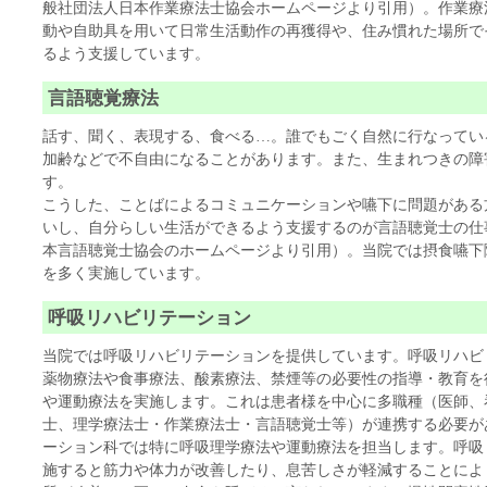
般社団法人日本作業療法士協会ホームページより引用）。作業療
動や自助具を用いて日常生活動作の再獲得や、住み慣れた場所で
るよう支援しています。
言語聴覚療法
話す、聞く、表現する、食べる…。誰でもごく自然に行なってい
加齢などで不自由になることがあります。また、生まれつきの障
す。
こうした、ことばによるコミュニケーションや嚥下に問題がある
いし、自分らしい生活ができるよう支援するのが言語聴覚士の仕
本言語聴覚士協会のホームページより引用）。当院では摂食嚥下
を多く実施しています。
呼吸リハビリテーション
当院では呼吸リハビリテーションを提供しています。呼吸リハビ
薬物療法や食事療法、酸素療法、禁煙等の必要性の指導・教育を
や運動療法を実施します。これは患者様を中心に多職種（医師、
士、理学療法士・作業療法士・言語聴覚士等）が連携する必要が
ーション科では特に呼吸理学療法や運動療法を担当します。呼吸
施すると筋力や体力が改善したり、息苦しさが軽減することによ