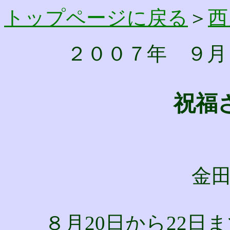
トップページに戻る
＞
西
２００７年 ９月
祝福
金
８月20日から22日