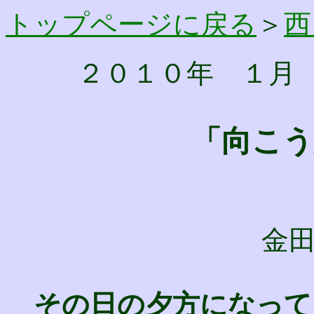
トップページに戻る
＞
西
２０１０年 １月
「向こう
金
その日の夕方になって