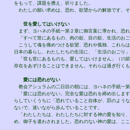
をもって、課題を携え、祈りました。
わたしの願い求めは、恐れ、欲望からの解放です。そ
世を愛してはいけない
まず、ヨハネの手紙一第２章に御言葉に導かれ、恐れ
「すべて世にあるもの、肉の欲、目の欲、生活のおご
こうして魂を痛めつける欲望、恐れや孤独、これらは
日本の暮らし、わたしたちの生活に、「生活のおごり」
「世も世にあるものも、愛してはいけません」（15節
存在をあずけることはできません。それらは過ぎ行くも
愛には恐れがない
教会アシュラムの二日目の朝には、ヨハネの手紙一第４
「愛には恐れがない。完全な愛は恐れを締め出します
らしていくうちに「恐れていること自体が、罰のような
ないで、迷いながら歩んでいることです。
「わたしたちは、わたしたちに対する神の愛を知り、ま
め、御子を遣わされました。恐れのない神の愛は、ここ