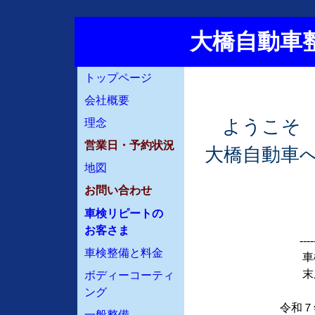
大橋自動車整
トップページ
会社概要
ようこそ
理念
営業日・予約状況
大橋自動車
地図
お問い合わせ
車検リピートの
お客さま
----
車検整備と料金
車
末
ボディーコーティ
ング
令和７
一般整備