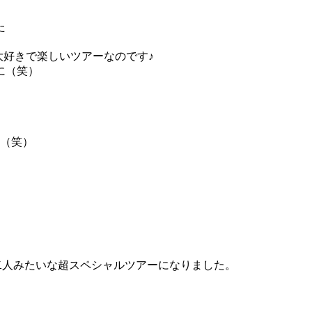
た
大好きで楽しいツアーなのです♪
に（笑）
、
♪（笑）
olと参加者二人みたいな超スペシャルツアーになりました。