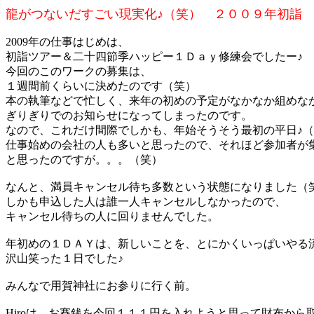
龍がつないだすごい現実化♪（笑） ２００９年初詣
2009年の仕事はじめは、
初詣ツアー＆二十四節季ハッピー１Ｄａｙ修練会でしたー♪
今回のこのワークの募集は、
１週間前くらいに決めたのです（笑）
本の執筆などで忙しく、来年の初めの予定がなかなか組めな
ぎりぎりでのお知らせになってしまったのです。
なので、これだけ間際でしかも、年始そうそう最初の平日♪
仕事始めの会社の人も多いと思ったので、それほど参加者が
と思ったのですが。。。（笑）
なんと、満員キャンセル待ち多数という状態になりました（
しかも申込した人は誰一人キャンセルしなかったので、
キャンセル待ちの人に回りませんでした。
年初めの１ＤＡＹは、新しいことを、とにかくいっぱいやる
沢山笑った１日でした♪
みんなで用賀神社にお参りに行く前。
Hiroは、お賽銭を今回１１１円を入れようと思って財布から