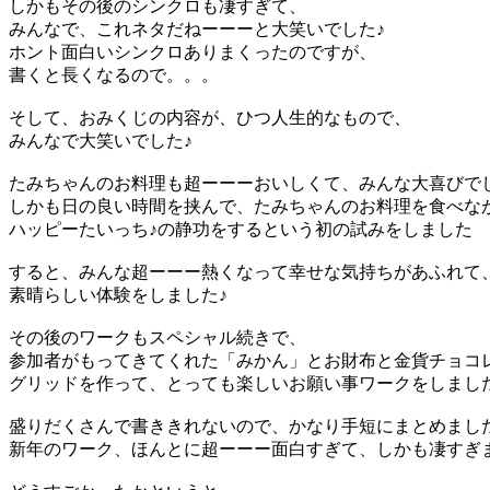
しかもその後のシンクロも凄すぎて、
みんなで、これネタだねーーーと大笑いでした♪
ホント面白いシンクロありまくったのですが、
書くと長くなるので。。。
そして、おみくじの内容が、ひつ人生的なもので、
みんなで大笑いでした♪
たみちゃんのお料理も超ーーーおいしくて、みんな大喜びで
しかも日の良い時間を挟んで、たみちゃんのお料理を食べな
ハッピーたいっち♪の静功をするという初の試みをしました
すると、みんな超ーーー熱くなって幸せな気持ちがあふれて
素晴らしい体験をしました♪
その後のワークもスペシャル続きで、
参加者がもってきてくれた「みかん」とお財布と金貨チョコ
グリッドを作って、とっても楽しいお願い事ワークをしまし
盛りだくさんで書ききれないので、かなり手短にまとめまし
新年のワーク、ほんとに超ーーー面白すぎて、しかも凄すぎ