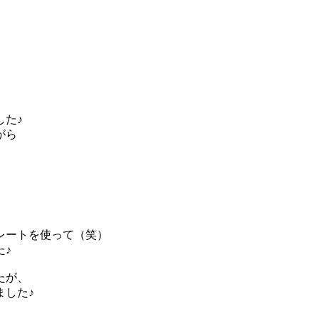
した♪
がら
、
レートを使って（笑）
た♪
たが、
ました♪