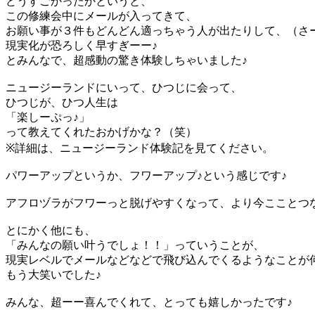
どうすごかったかというと、
この修練会中にメールが入ってきて、
お願い事が３件もどんどん適っちゃう人が出たりして、（さ
現実化が恐ろしく早すぎーー♪
とみんなで、超感動の驚き体験しちゃいました♪
ニュージーランドにいって、ひつじに会って、
ひつじが、ひつ人生は
「楽しーぷっ♪」
って教えてくれたおかげかな？（笑）
※詳細は、ニュージーランド体験記を見てください。
パワーアップというか、フワーアップ♪という感じです♪
アフロヅラがフワーっと脱げやすくなって、より今こことつ
とにかく他にも、
「みんなの願い叶うでしょ！！」っていうことが、
現実レベルでメールなどなどで飛び込んでくるようなことが
もう大笑いでした♪
みんな、超ーー喜んでくれて、とっても嬉しかったです♪