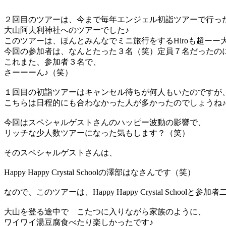
２回目のツアーは、今まで毎年エンジェル初詣ツアーで行っ
大山阿夫利神社へのツアーでした♪
このツアーは、ほんとみんなでミニ旅行をするHiroも超ーー
今回の参加者は、なんとたった３名（笑）定員７名だったの
これまた、参加者３名で、
さーーーん♪（笑）
１回目の初詣ツアーはキャンセル待ちが何人もいたのですが
こちらは日程的にも合わなかった人が多かったのでしょうね
今回はスペシャルゲストさんのハッピー波動の影響で、
リッチな少人数ツアーになった気もします？（笑）
そのスペシャルゲストさんは、
Happy Happy Crystal Schoolの澤部はなさんです（笑）
なので、このツアーは、Happy Happy Crystal Scho
大山を登る途中で こたつに入りながら家族のように、
ワイワイ湯豆腐食べたり楽しかったです♪