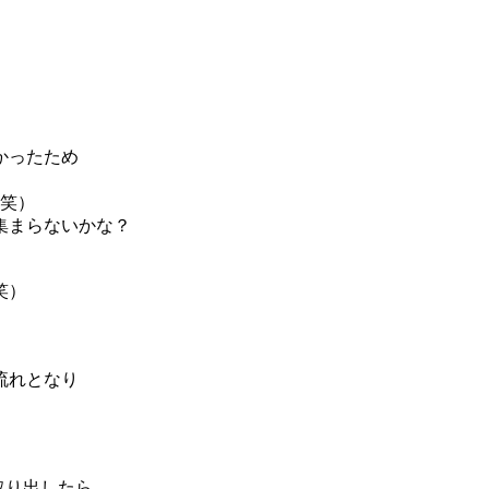
かったため
（笑）
集まらないかな？
笑）
流れとなり
取り出したら