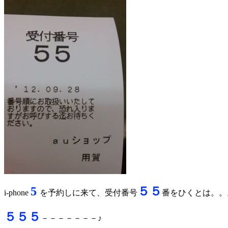
5
５５
i-phone
を予約しに来て、受付番号
番をひくとは。。
５５５
－－－－－－－♪