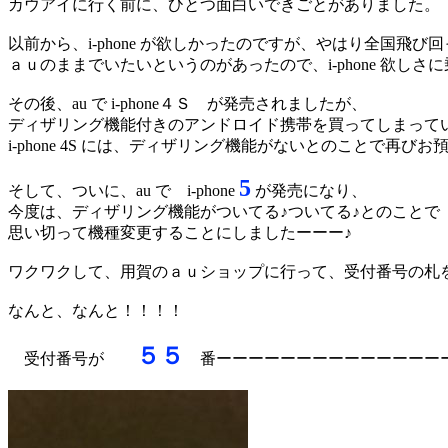
カウアイに行く前に、ひとつ面白いできごとがありました。
以前から、i-phone が欲しかったのですが、やはり全国飛
ａｕのままでいたいというのがあったので、i-phone 欲
その後、au で i-phone４Ｓ が発売されましたが、
ディザリング機能付きのアンドロイド携帯を買ってしまって
i-phone 4S には、ディザリング機能がないとのことで再
5
そして、ついに、au で i-phone
が発売になり、
今度は、ディザリング機能がついてる♪ついてる♪とのことで
思い切って機種変更することにしましたーーー♪
ワクワクして、用賀のａｕショップに行って、受付番号の札
なんと、なんと！！！！
５５
受付番号が
番ーーーーーーーーーーーーーーー