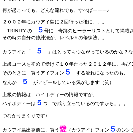
何が起こっても、どんな流れでも、すべぱーーー♪
２００２年にカウアイ島に２回行った後に。。。
５
TRINITY の
号に 奇跡のヒーラーリストとして掲載
その時の自分の修練法が、レベル５の修練法。。
５
カウアイと「
」はとってもつながっているのかな？な
上級コースを初めて受けて１０年たった２０１２年に、再び
５
そのときに 買うアイフォン
する流れになったのも、
５
なんか
がアピールしている気がします（笑）
上級の情報は、ハイボディーの情報ですが、
５
ハイボディーは
つ で成り立っているのですから。。。
つながりまくりです♪
愛
５
カウアイ島出発前に、買う
（カウアイ）フォン
のシン