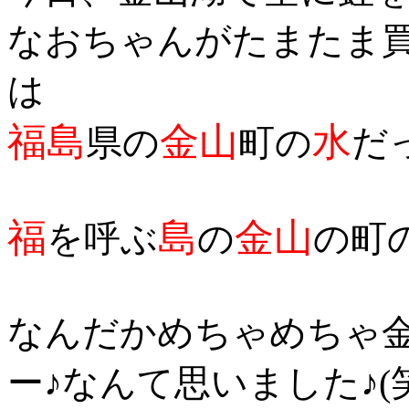
なおちゃんがたまたま
は
福島
金山
水
県の
町の
だ
福
島
金山
を呼ぶ
の
の町
なんだかめちゃめちゃ
ー♪なんて思いました♪(笑