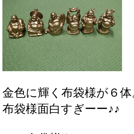
金色に輝く布袋様が６体
布袋様面白すぎーー♪♪