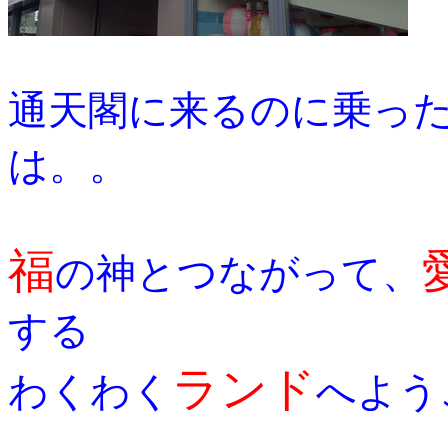
通天閣に来るのに乗っ
は。。
福
の神とつながって、
する
ランド
わくわく
へよう