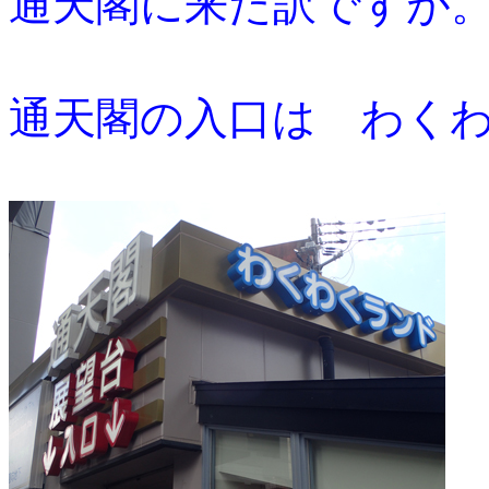
通天閣に来た訳ですが
通天閣の入口は わく