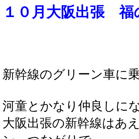
１０月大阪
出張 福の
新幹線のグリーン車に
河童とかなり仲良しに
大阪出張の新幹線はあ