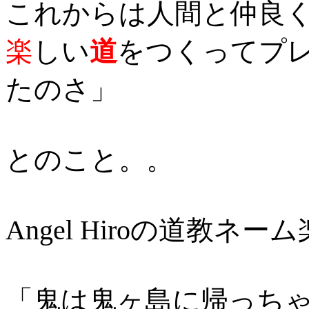
これからは人間と仲良
楽
しい
道
をつくってプ
たのさ」
とのこと。。
Angel Hiroの道教ネ
「鬼は鬼ヶ島に帰っち