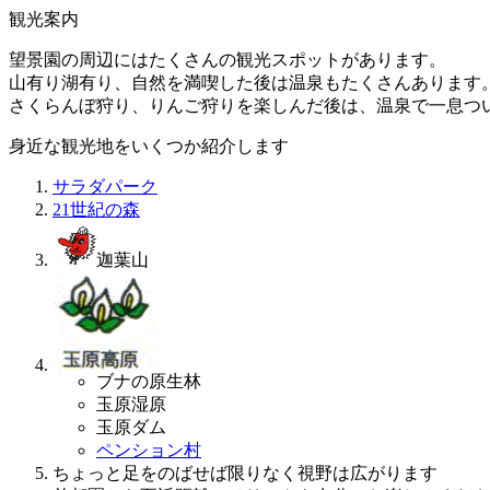
観光案内
望景園の周辺にはたくさんの観光スポットがあります。
山有り湖有り、自然を満喫した後は温泉もたくさんあります
さくらんぼ狩り、りんご狩りを楽しんだ後は、温泉で一息つ
身近な観光地をいくつか紹介します
サラダパーク
21世紀の森
迦葉山
ブナの原生林
玉原湿原
玉原ダム
ペンション村
ちょっと足をのばせば限りなく視野は広がります