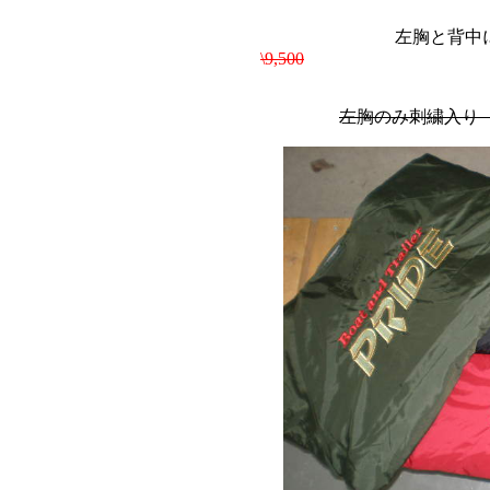
左胸と背中にPRI
\9,500
左胸のみ刺繍