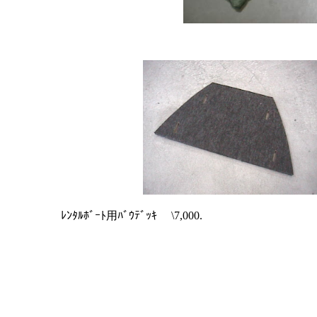
ﾚﾝﾀﾙﾎﾞｰﾄ用ﾊﾞｳﾃﾞｯｷ \7,00