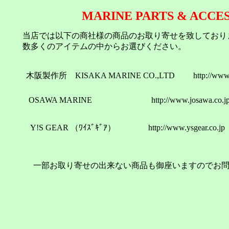
MARINE PARTS & ACCE
当店では以下の商社様の商品のお取り寄せを致しており
数多くのアイテムの中からお選びください。
木阪製作所 KISAKA MARINE CO.,LTD http://www.k
OSAWA MARINE http://www.josawa.co.jp
Y!S GEAR （ﾜｲｽﾞｷﾞｱ） http://www.ys
一部お取り寄せの出来ない商品も御座いますのでお