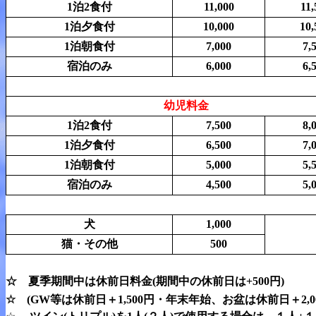
1泊2食付
11,000
11,
1泊夕食付
10,000
10,
1泊朝食付
7,000
7,
宿泊のみ
6,000
6,
幼児料金
1泊2食付
7,500
8,
1泊夕食付
6,500
7,
1泊朝食付
5,000
5,
宿泊のみ
4,500
5,
犬
1,000
猫・その他
500
☆ 夏季期間中は休前日料金(期間中の休前日は+500円)
☆ (GW等は休前日＋1,500円・年末年始、お盆は休前日＋2,00