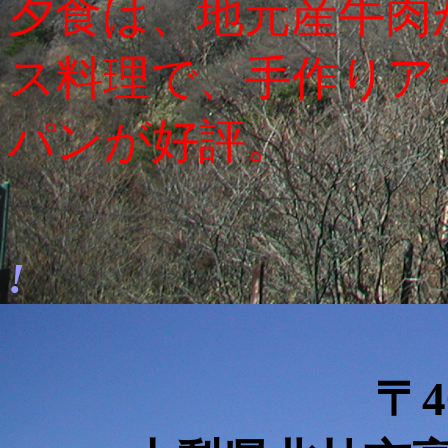
夕食は、地元産牛肉
ス料理で、手作りア
パンが好評。
!
〒4