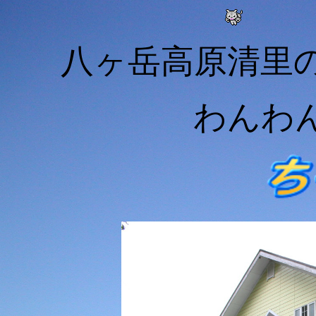
八ヶ岳高原清里
わんわ