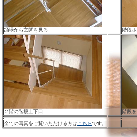
踊場から玄関を見る
階段ホ
２階の階段上下口
階段を
全ての写真をご覧いただける方は
こちら
です。