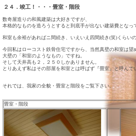
２４．竣工！・・・畳室・階段
数奇屋造りの和風建築は大好きですが、
本格的なものを造ろうとすると到底手が出ない建築費となっ
和室も余裕があればニ間続き、いえいえ四間続き(笑)くらい
今回私はローコスト鉄骨住宅ですから、当然真壁の和室は望
大壁の「和室のようなもの」ですね。
そして天井高も２，２５０しかありません。
とりあえず私はその部屋を和室とは呼ばず『畳室』と呼んで
それでは、我家の全貌・
畳室と階段
をご覧下さい。
畳室・階段