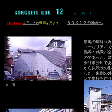
４ の １
ＢＯＸ１２の動画へ
Shockwave
を手に入れ
動画を見よう
敷地の周縁状況
ィーなリアルで
渦巻く感覚が全
のであった。敷
会計事務所であ
から貝殻状の形
した。東側の外
ンで型枠を作り
のままとした
東 面