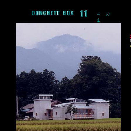
４ の
１