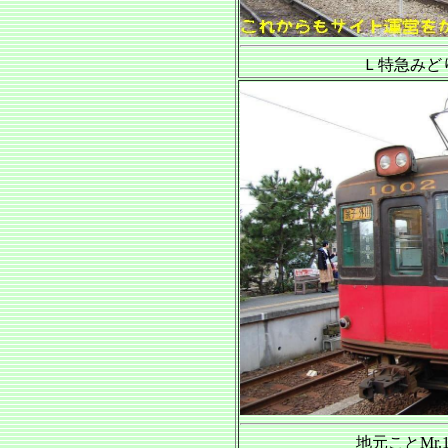
Ｌ特急みど
地元ことMr