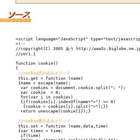
<script language="JavaScript" type="text/javascrip
<!--

//copyright(C) 2005 あう http://www5c.biglobe.ne.jp
//ver1.1

function cookie()

{

//cookie読み込みメソッド
 this.get = function (name)

 {name = escape(name);

  var cookies = document.cookie.split("; ");

  var cookie  = 0;

  for(var i in cookies)

  {if(cookies[i].indexOf(name+"=") == 0)

   {cookie = cookies[i].split("=");}}

  return unescape(cookie[1]);}

//cookie書き込みメソッド
 this.set = function (name,data,time)

 {var times = time;

  if(time)
