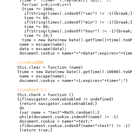
  {time =  (time+"").replace(/[^\d]/,"");

   for(var i=0;i==0;i++)

   {time *= 1000;

    if(String(times).indexOf("sec") != -1){break;}
    time *= 60;

    if(String(times).indexOf("min") != -1){break;}
    time *= 60;

    if(String(times).indexOf("hour") != -1){break;
    time *= 24;}

   time = new Date(new Date().getTime()+time).toGM
  name = escape(name);

  data = escape(data);

  document.cookie = name+"="+data+";expires="+time
//cookie削除
 this.clear = function (name)

 {time = new Date(new Date().getTime()-10000).toGM
  name = escape(name);

  document.cookie = name+"=1;expires="+time+";"}

//cookieテスト
 this.check = function ()

 {if(navigator.cookieEnabled != undefined)

  {return navigator.cookieEnabled;}

  do

  {var name = "test"+Math.random();}

  while(document.cookie.indexOf(name) != -1)

  document.cookie = name+"=test;"

  if(document.cookie.indexOf(name+"=test") != -1)

  {return true;}
