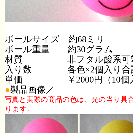
ボールサイズ 約68ミリ
ボール重量 約30グラム
材質 非フタル酸系可塑
入り数 各色×2個入り合計
単価 ￥2000円（10個
●
製品画像／
写真と実際の商品の色は、光の当り具
ります。