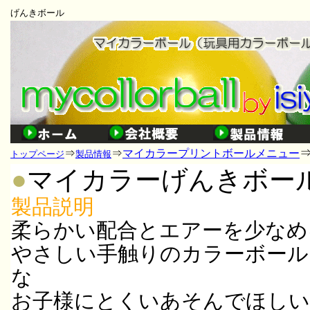
げんきボール
⇒
⇒
マイカラープリントボールメニュー
トップページ
製品情報
●
マイカラーげんきボー
製品説明
柔らかい配合とエアーを少なめ
やさしい手触りのカラーボール
な
お子様にとくいあそんでほしい