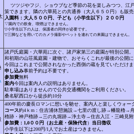
ツツジやフジ、ショウブなど季節の花を楽しみつつ、江戸
策できます。隣の六華苑との共通券（大人６５０円）も販売
太
入園料：大人５００円、子ども（小学生以下）２００円
▽園内での飲食、喫煙はできません。
▽小学生以下の人は、保護者の同伴が必要です。
▽三脚などを用いてのカメラ撮影やペットを連れての来園はできません。
諸戸氏庭園・六華苑に次ぐ、諸戸家第三の庭園が特別公開。
和初期の山荘風庭園・建物で、おそらくこれが最後の公開に
今回はこれまで公開されなかった西側の蔵を見ていただけま
桑
申し込み
事前予約は不要です。
参加費
無料
ら
案内
今回は案内人の説明はありません。
駐車場はありませんので公共交通機関をご利用ください。
桑名駅西口から徒歩約10分
400年前の慶長ロマンに想いを馳せ、案内人と楽しくウォー
コース
約4ｋm：住吉浦休憩施設→七里の渡し跡→幡龍櫓→
櫓跡・神戸櫓跡→三の丸堀跡→浄土寺→住吉入江・三崎見附
設
参加費：1,0００円（お土産・保険代含
）
当日徴収
小学生以下は200円/1人でお土産はつきません。