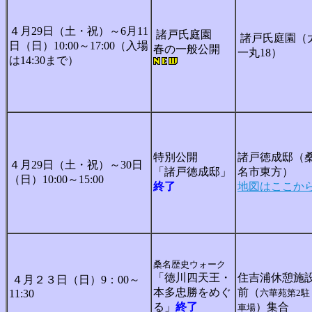
４月29日（土・祝）～6月11
諸戸氏庭園
諸戸氏庭園（
日（日）10:00～17:00（入場
春の一般公開
一丸18）
は14:30まで）
特別公開
諸戸徳成邸（
４月29日（土・祝）～30日
「諸戸徳成邸」
名市東方）
（日）10:00～15:00
終了
地図はここか
桑名歴史ウォーク
「徳川四天王・
住吉浦休憩施
４月２３日（日）9：00～
本多忠勝をめぐ
前（
11:30
六華苑第2駐
る」
終了
）集合
車場