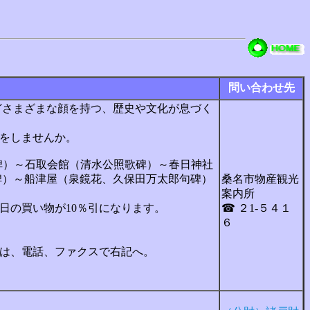
問い合わせ先
さまざまな顔を持つ、歴史や文化が息づく
をしませんか。
碑）～石取会館（清水公照歌碑）～春日神社
碑）～船津屋（泉鏡花、久保田万太郎句碑）
桑名市物産観光
案内所
日の買い物が10％引になります。
☎ ２1‐５４１
６
は、電話、ファクスで右記へ。