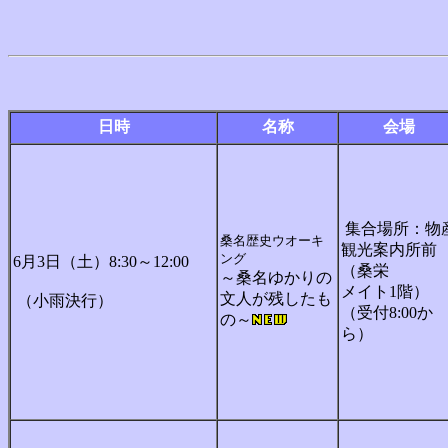
日時
名称
会場
集合場所：物
桑名歴史ウオーキ
観光案内所前
ング
6月3日（土）8:30～12:00
（桑栄
～桑名ゆかりの
メイト1階）
文人が残したも
（小雨決行）
（受付8:00か
の～
ら）