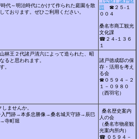
（公財）諸戸財
時代～明治時代にかけて作られた庭園を散
団
☎２５‐１
しております。ぜひご利用ください。
００４
桑名市商工観光
文化課
☎２４‐１３６
１
山林王２代諸戸清六によって造られた、昭
なると思われます。
諸戸徳成邸の保
す。
存・活用を考え
る会
☎０５９４－２
１－０９８０
（西羽宅）
クしませんか。
桑名歴史案内
舟入門跡→本多忠勝像→桑名城天守跡→辰巳
人の会
→寺町堀
（桑名市物産観
光案内所内）
☎ ０５９４－