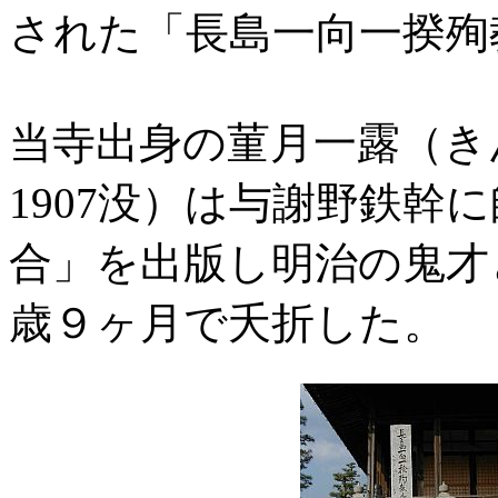
された「長島一向一揆殉
当寺出身の菫月一露（き
1907没）は与謝野鉄幹
合」を出版し明治の鬼才
歳９ヶ月で夭折した。