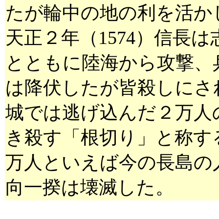
たが輪中の地の利を活か
天正２年（1574）信長
とともに陸海から攻撃、
は降伏したが皆殺しにさ
城では逃げ込んだ２万人
き殺す「根切り」と称す
万人といえば今の長島の
向一揆は壊滅した。