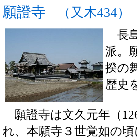
願證寺
（又木434）
長島
派。
揆の
歴史
願證寺は文久元年（12
れ、本願寺３世覚如の頃