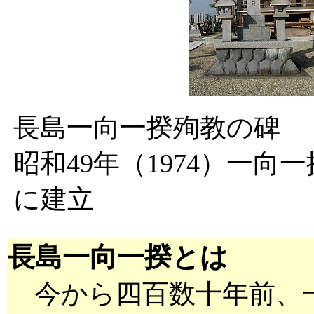
長島一向一揆殉教の碑
昭和49年（1974）一向一
に建立
長島一向一揆とは
今から四百数十年前、