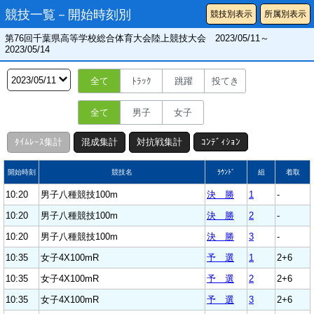
競技一覧－開始時刻別
競技別表示
所属別表示
第76回千葉県高等学校総合体育大会陸上競技大会 2023/05/11～
2023/05/14
全て
ﾄﾗｯｸ
跳躍
投てき
全て
男子
女子
ﾀｲﾑﾚｰｽ集計
混成集計
対抗戦集計
ｺﾝﾃﾞｨｼｮﾝ
開始時刻
競技名
ﾗｳﾝﾄﾞ
組
着取
10:20
男子八種競技100m
決 勝
1
-
10:20
男子八種競技100m
決 勝
2
-
10:20
男子八種競技100m
決 勝
3
-
10:35
女子4X100mR
予 選
1
2+6
10:35
女子4X100mR
予 選
2
2+6
10:35
女子4X100mR
予 選
3
2+6