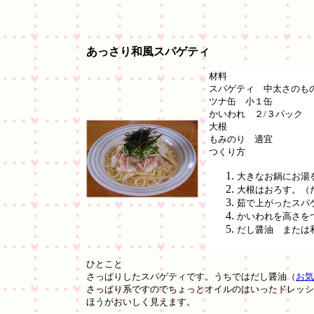
あっさり和風スパゲティ
材料
スパゲティ 中太さの
ツナ缶 小１缶
かいわれ ２/３パック
大根
もみのり 適宜
つくり方
大きなお鍋にお湯
大根はおろす。（
茹で上がったスパ
かいわれを高さを
だし醤油 または
ひとこと
さっぱりしたスパゲティです。うちではだし醤油（
お気
さっぱり系ですのでちょっとオイルのはいったドレッシ
ほうがおいしく見えます。