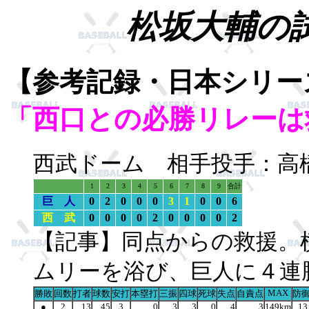
松坂大輔の試
【参考記録・日本シリ
「西口との必勝リレーは
西武ドーム 相手投手：高
1
2
3
4
5
6
7
8
9
合計
巨 人
0
2
0
0
0
3
1
0
0
6
西 武
0
0
0
0
2
0
0
0
0
2
【記事】同点からの救援。
ムリーを浴び、巨人に４連
MAX
勝敗
回数
打者
球数
安打
本塁打
三振
四球
死球
失点
自責点
防
●
2
13
45
3
0
3
3
0
4
3
149km
13