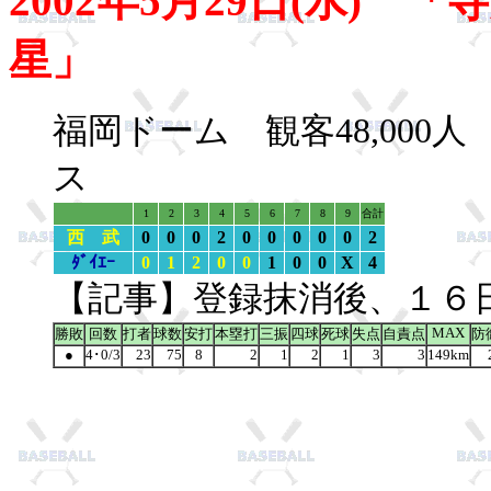
2002年5月29日(水)
星」
福岡ドーム 観客48,00
ス
1
2
3
4
5
6
7
8
9
合計
西 武
0
0
0
2
0
0
0
0
0
2
ﾀﾞｲｴｰ
0
1
2
0
0
1
0
0
X
4
【記事】登録抹消後、１６
MAX
勝敗
回数
打者
球数
安打
本塁打
三振
四球
死球
失点
自責点
防
●
4･0/3
23
75
8
2
1
2
1
3
3
149km