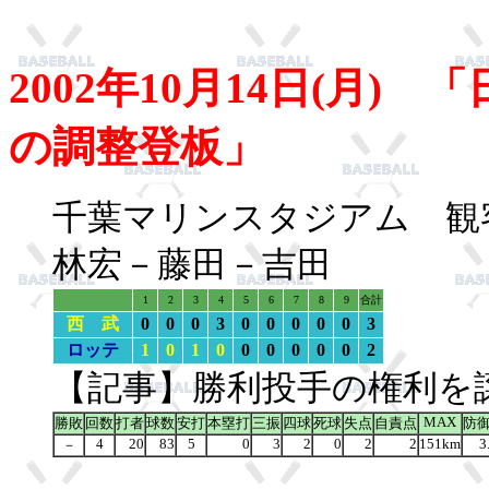
2002年10月14日(月)
の調整登板」
千葉マリンスタジアム 観客
林宏－藤田－吉田
1
2
3
4
5
6
7
8
9
合計
西 武
0
0
0
3
0
0
0
0
0
3
ロッテ
1
0
1
0
0
0
0
0
0
2
【記事】勝利投手の権利を
MAX
勝敗
回数
打者
球数
安打
本塁打
三振
四球
死球
失点
自責点
防
4
20
83
5
0
3
2
0
2
2
151km
3
－