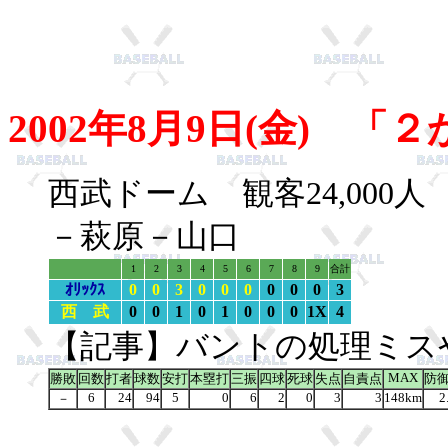
2002年8月9日(金) 
西武ドーム 観客24,00
－萩原－山口
1
2
3
4
5
6
7
8
9
合計
ｵﾘｯｸｽ
0
0
3
0
0
0
0
0
0
3
西 武
0
0
1
0
1
0
0
0
1X
4
【記事】バントの処理ミス
MAX
勝敗
回数
打者
球数
安打
本塁打
三振
四球
死球
失点
自責点
防
6
24
94
5
0
6
2
0
3
3
148km
2
－