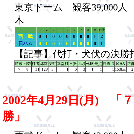
東京ドーム 観客39,00
木
1
2
3
4
5
6
7
8
9
合計
西 武
0
1
0
0
0
0
0
0
1
2
日ハム
0
1
0
0
0
0
0
0
0
1
【記事】代打・犬伏の決勝
MAX
勝敗
回数
打者
球数
安打
本塁打
三振
四球
死球
失点
自責点
防
○
8
31
128
3
1
6
3
1
1
1
153km
2
2002年4月29日(月)
勝」