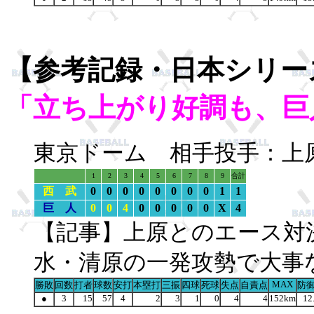
【参考記録・日本シリ
「立ち上がり好調も、巨
東京ドーム 相手投手：上
1
2
3
4
5
6
7
8
9
合計
西 武
0
0
0
0
0
0
0
0
1
1
巨 人
0
0
4
0
0
0
0
0
X
4
【記事】上原とのエース対
水・清原の一発攻勢で大事
MAX
勝敗
回数
打者
球数
安打
本塁打
三振
四球
死球
失点
自責点
防
●
3
15
57
4
2
3
1
0
4
4
152km
12