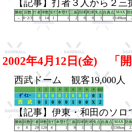
【記事】打者３人から２三
MAX
勝敗
回数
打者
球数
安打
本塁打
三振
四球
死球
失点
自責点
防
0･2/3
3
14
1
1
2
0
0
1
1
149km
－
2002年4月12日(金)
西武ドーム 観客19,000
1
2
3
4
5
6
7
8
9
合計
ﾀﾞｲｴｰ
0
0
0
0
1
0
0
0
0
1
西 武
0
1
0
0
0
1
0
0
X
2
【記事】伊東・和田のソロ
MAX
勝敗
回数
打者
球数
安打
本塁打
三振
四球
死球
失点
自責点
防
○
8
29
120
4
1
9
1
1
1
1
150km
2