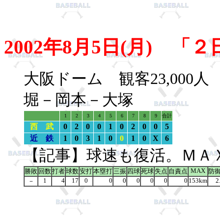
2002年8月5日(月) 
大阪ドーム 観客23,00
堀－岡本－大塚
1
2
3
4
5
6
7
8
9
合計
西 武
0
2
0
0
1
0
2
0
0
5
近 鉄
1
0
3
1
0
0
1
0
X
6
【記事】球速も復活。ＭＡ
MAX
勝敗
回数
打者
球数
安打
本塁打
三振
四球
死球
失点
自責点
防
1
4
17
0
0
0
0
0
0
0
153km
2
－