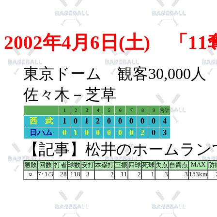
2002年4月6日(土) 「
東京ドーム 観客30,00
佐々木－芝草
1
2
3
4
5
6
7
8
9
合計
西 武
1
0
1
2
0
0
0
0
0
4
日ハム
0
1
0
0
0
0
0
2
0
3
【記事】松井のホームラン
MAX
勝敗
回数
打者
球数
安打
本塁打
三振
四球
死球
失点
自責点
防
○
7･1/3
28
118
3
2
11
2
1
3
3
153km