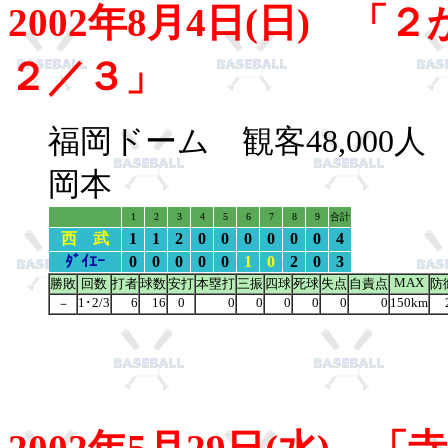
2002年8月4日(日) 
２／３」
福岡ドーム 観客48,00
岡本
1
2
3
4
5
6
7
8
9
合計
西 武
1
1
2
0
0
0
0
0
0
4
ﾀﾞｲｴｰ
0
0
0
0
0
1
0
2
0
3
MAX
勝敗
回数
打者
球数
安打
本塁打
三振
四球
死球
失点
自責点
防
1･2/3
6
16
0
0
0
0
0
0
0
150km
－