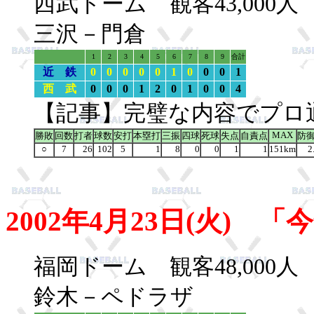
西武ドーム 観客43,00
三沢－門倉
1
2
3
4
5
6
7
8
9
合計
近 鉄
0
0
0
0
0
1
0
0
0
1
西 武
0
0
0
1
2
0
1
0
0
4
【記事】完璧な内容でプロ
MAX
勝敗
回数
打者
球数
安打
本塁打
三振
四球
死球
失点
自責点
防
○
7
26
102
5
1
8
0
0
1
1
151km
2
2002年4月23日(火)
福岡ドーム 観客48,00
鈴木－ペドラザ