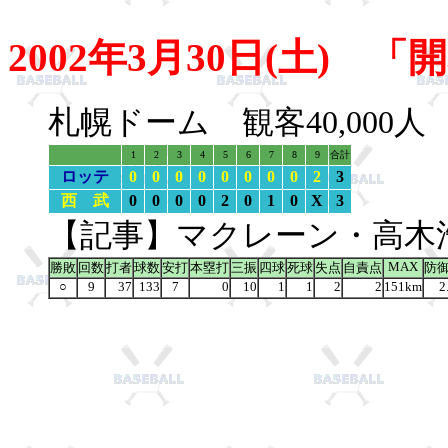
2002年3月30日(土)
札幌ドーム 観客40,000
1
2
3
4
5
6
7
8
9
合計
ロッテ
0
0
0
0
0
0
0
0
2
3
西 武
0
0
0
0
2
0
1
0
X
3
【記事】マクレーン・高木
MAX
勝敗
回数
打者
球数
安打
本塁打
三振
四球
死球
失点
自責点
防
○
9
37
133
7
0
10
1
1
2
2
151km
2