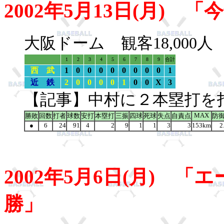
2002年5月13日(月) 
大阪ドーム 観客18,000
1
2
3
4
5
6
7
8
9
合計
西 武
1
0
0
0
0
0
0
0
0
1
近 鉄
2
0
0
0
0
1
0
0
X
3
【記事】中村に２本塁打を
MAX
勝敗
回数
打者
球数
安打
本塁打
三振
四球
死球
失点
自責点
防
●
6
24
91
4
2
9
1
1
3
3
153km
2
2002年5月6日(月) 
勝」