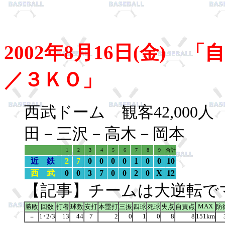
2002年8月16日(金)
／３ＫＯ」
西武ドーム 観客42,00
田－三沢－高木－岡本
1
2
3
4
5
6
7
8
9
合計
近 鉄
2
7
0
0
0
0
1
0
0
10
西 武
0
0
3
7
0
0
2
0
X
12
【記事】チームは大逆転で
MAX
勝敗
回数
打者
球数
安打
本塁打
三振
四球
死球
失点
自責点
防
1･2/3
13
44
7
2
0
1
0
8
8
151km
－