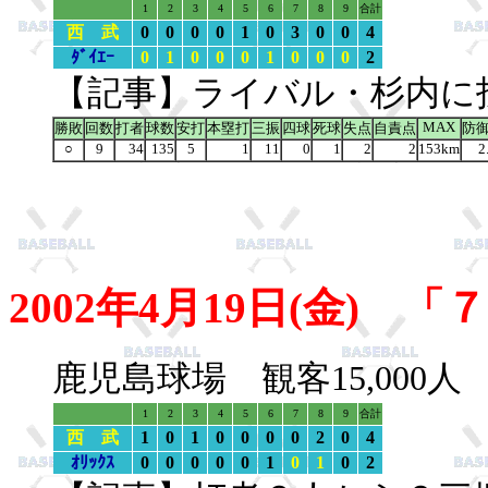
1
2
3
4
5
6
7
8
9
合計
西 武
0
0
0
0
1
0
3
0
0
4
ﾀﾞｲｴｰ
0
1
0
0
0
1
0
0
0
2
【記事】ライバル・杉内に
MAX
勝敗
回数
打者
球数
安打
本塁打
三振
四球
死球
失点
自責点
防
○
9
34
135
5
1
11
0
1
2
2
153km
2
2002年4月19日(金)
鹿児島球場 観客15,000
1
2
3
4
5
6
7
8
9
合計
西 武
1
0
1
0
0
0
0
2
0
4
ｵﾘｯｸｽ
0
0
0
0
0
1
0
1
0
2