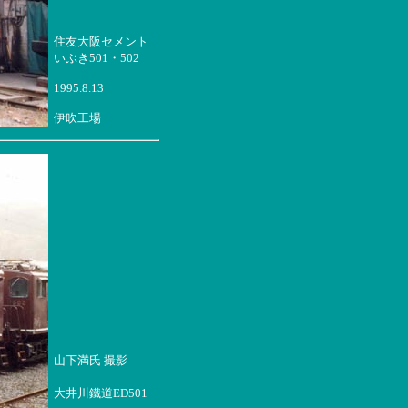
住友大阪セメント
いぶき501・502
1995.8.13
伊吹工場
山下満氏 撮影
大井川鐵道ED501