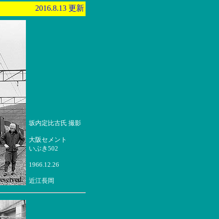
2016.8.13 更新
坂内定比古氏 撮影
大阪セメント
いぶき502
1966.12.26
近江長岡