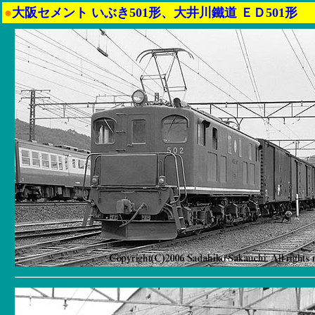
●
大阪セメント いぶき501形、大井川鐵道 ＥＤ501形