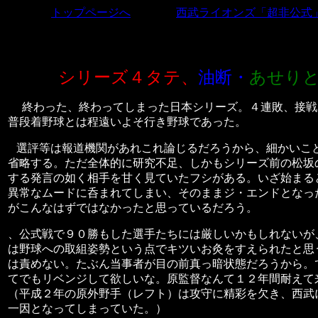
トップページへ
西武ライオンズ「超非公式
シリーズ４タテ、
油断・
あせり
終わった、終わってしまった日本シリーズ。４連敗、接戦
普段着野球とは程遠いよそ行き野球であった。
選評等は報道機関があれこれ論じるだろうから、細かいこ
省略する。ただ全体的に研究不足、しかもシリーズ前の松坂
する発言の如く相手を甘く見ていたフシがある。いざ始まる
異常なムードに呑まれてしまい、そのままジ・エンドとなっ
がこんなはずではなかったと思っているだろう。
、公式戦で９０勝もした選手たちには厳しいかもしれないが
は野球への取組姿勢という点でキツいお灸をすえられたと思
は責めない。たぶん当事者が目の前真っ暗状態だろうから。
てでもリベンジして欲しいな。原監督なんて１２年間耐えて
（平成２年の原外野手（レフト）は攻守に精彩を欠き、西武
一因となってしまっていた。）