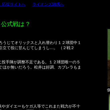
」応援サイトへ
ライオンズ雑感へ
、
公式戦は？
ろうじてオリックスと入れ替わり１２球団中１
引立て役に甘んじてしまうし…。 （２戦２
に投手陣が調整不足である。１２球団唯一の５
ぐほか無いだろう。松井は好調、カブレラもま
鉄やダイエーもケガ人等でこれまた戦力が不十