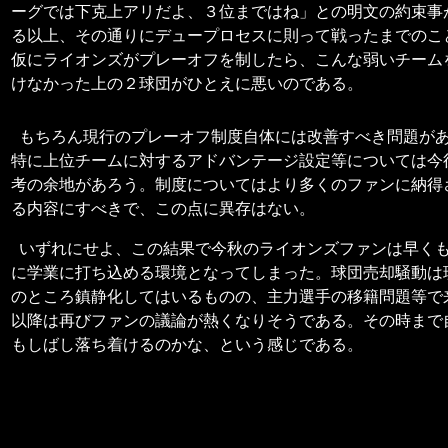
ーグでは下克上アリだよ、３位まではね」との明文の約束事
る以上、その通りにデュープロセスに則って戦ったまでのこ
仮にライオンズがプレーオフを制したら、こんな弱いチーム
けなかった上の２球団がひとえに悪いのである。
もちろん現行のプレーオフ制度自体には改善すべき問題が
特に上位チームに対するアドバンテージ設定等については今
考の余地があろう。制度についてはより多くのファンに納得
る内容にすべきで、この点に異存はない。
いずれにせよ、この結果で今秋のライオンズファンは早く
に学業に打ち込める環境となってしまった。球団売却騒動は
のところ鎮静化してはいるものの、主力選手の移籍問題等で
以降は再びファンの議論が熱くなりそうである。その時まで
もしばし落ち着けるのかな、という感じである。