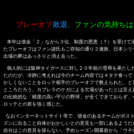
プレーオフ
敗退、
ファンの気持ちは
本年は借金「２」ながら３位、制度の恩恵（？）を受けて
たプレーオフはファン諸氏もご存知の通り２連敗、日本シリ
出場の夢はあっさりと消え去った。
個人的には阪神タイガースに対し２０年前の雪辱を果たし
たのだが、冷静に考えれば今のチーム内容では４タテ食って
かしくないことをロッテ相手のプレーオフで教えられた、と
ところだろう。カブレラのケガによる欠場があったとは言え
の伝統的な「精度の高い守りの野球」が全くできておらず、
ロッテとの差を強く感じた。
なおインターネットサイト等で、借金のあるチームがポス
ズンに出ること自体がおかしいとの意見も一部にあるようだ
自分はこの意見を採らない。予めシーズン開幕前から「ウチ