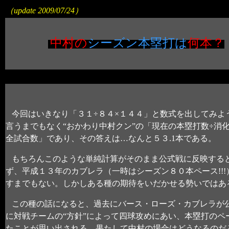
（update 2009/07/24）
中村の
シーズン本塁打は
何本？
今回はいきなり「３１÷８４×１４４」と数式を出してみよ
言うまでもなく“おかわり中村クン”の「現在の本塁打数÷消化
全試合数」であり、その答えは…なんと５３.1本である。
もちろんこのような単純計算がそのまま公式戦に反映する
ず、平成１３年のカブレラ（一時はシーズン８０本ペース!!!
すまでもない。しかしある種の期待をいだかせる勢いではあ
この種の話になると、過去にバース・ローズ・カブレラが
に対戦チームの“方針”によって四球攻めにあい
、本塁打のペ
たことが思い出される
。果たして中村の場合はどうなるのだ