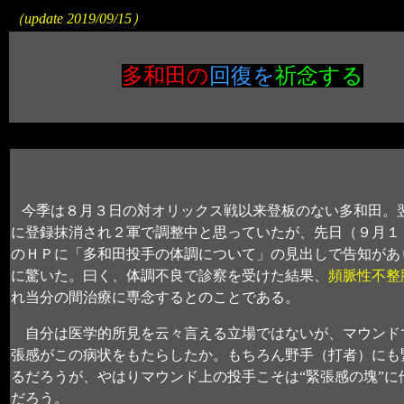
（update 2019/09/15）
多和田の
回復を
祈念する
今季は８月３日の対オリックス戦以来登板のない多和田。
に登録抹消され２軍で調整中と思っていたが、先日（９月１
のＨＰに「多和田投手の体調について」の見出しで告知があ
に驚いた。曰く、体調不良で診察を受けた結果、
頻脈性不整
れ当分の間治療に専念するとのことである。
自分は医学的所見を云々言える立場ではないが、マウンド
張感がこの病状をもたらしたか。もちろん野手（打者）にも
るだろうが、やはりマウンド上の投手こそは“緊張感の塊”に
だろう。