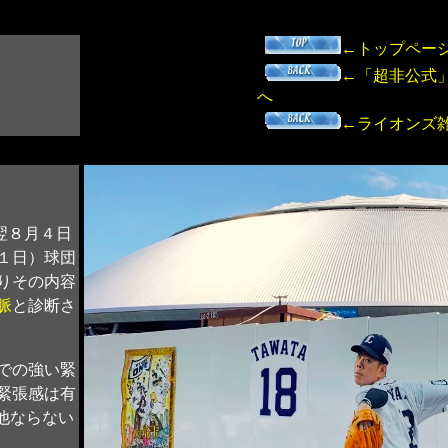
←トップペー
←「超非公式
へ
←ライオンズ
翌８月４日
１日）球団
りその内容
脈
と診断さ
での強い緊
緊張感は有
他ならない