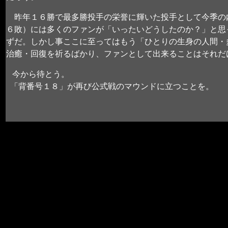
昨年１６勝で最多勝投手の栄誉に輝いた投手として今季の
６敗）には多くのファンが「いったいどうしたのか？」と思
ずだ。しかし事ここに至ってはもう「ひとりの生身の人間・
治癒・回復を祈るばかり、ファンとして出来ることはそれだ
今から待とう。
「背番号１８」が再び公式戦のマウンドに立つことを。