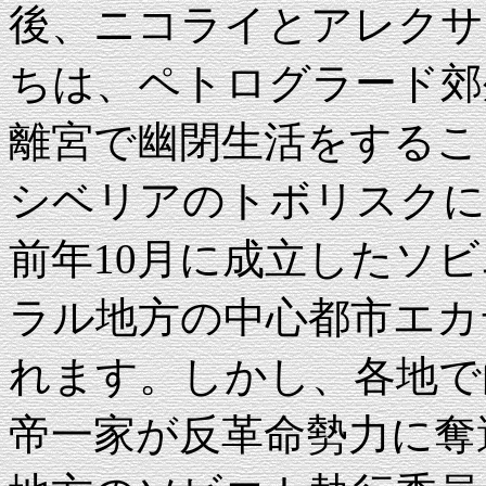
後、ニコライとアレクサ
ちは、ペトログラード郊
離宮で幽閉生活をするこ
シベリアのトボリスクに
前年10月に成立したソ
ラル地方の中心都市エカ
れます。しかし、各地で
帝一家が反革命勢力に奪