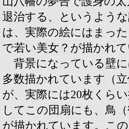
山八幡の夢告で護身の太
退治する、というような
は、実際の絵にはまった
で若い美女？が描かれて
背景になっている壁に
多数描かれています（立
が、実際には20枚くら
してこの団扇にも、鳥（
が描かれています。この