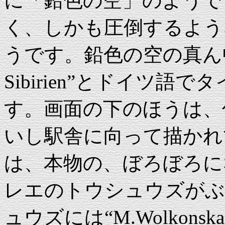
に「鉛色の空」のようで
く、しかも圧倒するよう
うです。鉛色の空の真ん中には“
Sibirien”とドイツ
す。画面の下のほうは、
いし駅舎に向って描かれ
は、本物の、ぼろぼろに
レエのトウシュウズがぶ
ュウズには“M.Wolkon