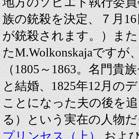
地方のソビエト執行委員
族の銃殺を決定、７月1
が銃殺されます。）また
たM.Wolkonskaja
（1805～1863。名
と結婚、1825年12月
ことになった夫の後を追
る）という実在の人物だ
プリンセス（上）
およ