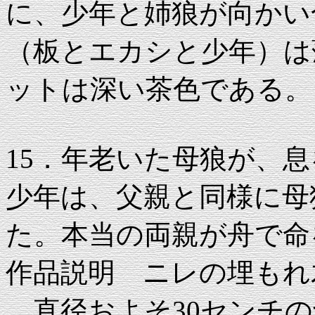
に、少年と姉狼が向かい
（板とエカシと少年）は
ットは深い茶色である。
15．年老いた母狼が、息
少年は、父親と同様に母
た。本当の両親が舟で命
作品説明 ニレの埋もれ木 57
直径およそ30センチの