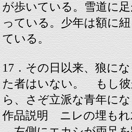
が歩いている。雪道に足
っている。少年は額に紐
ている。
17．その日以来、狼に
た者はいない。 もし彼
ら、さぞ立派な青年にな
作品説明 ニレの埋もれ木 50
左側にエカシが両足を