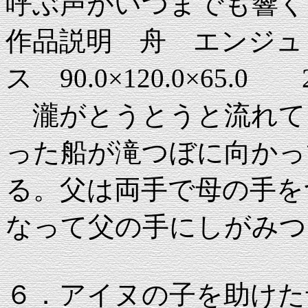
呼ぶ声がいつまでも響く
作品説明 舟 エンジュ 1
ス 90.0×120.0×65.0
瀧がとうとうと流れて
った船が滝つぼに向かっ
る。父は両手で母の手を
なって父の手にしがみつ
６．アイヌの子を助けた