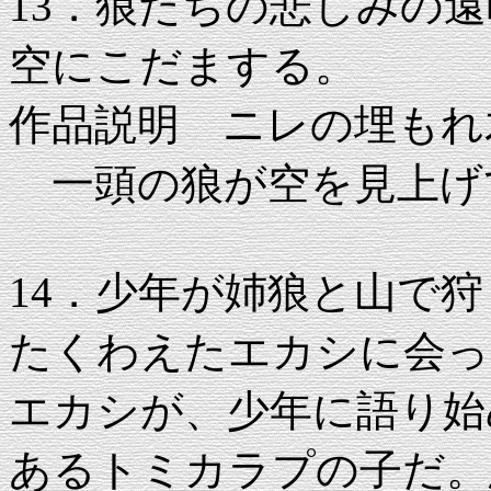
13．狼たちの悲しみの
空にこだまする。
作品説明 ニレの埋もれ木 31
一頭の狼が空を見上げ
14．少年が姉狼と山で
たくわえたエカシに会っ
エカシが、少年に語り始
あるトミカラプの子だ。