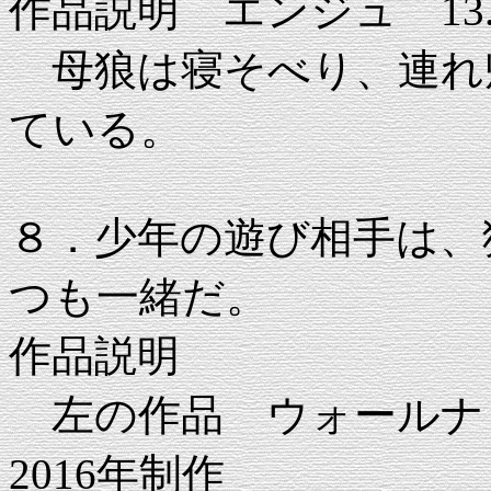
作品説明 エンジュ 13.7×
母狼は寝そべり、連れ
ている。
８．少年の遊び相手は、
つも一緒だ。
作品説明
左の作品 ウォールナット 
2016年制作