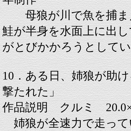
母狼が川で魚を捕まえ
鮭が半身を水面上に出し
がとびかかろうとしてい
10．ある日、姉狼が助
撃たれた」
作品説明 クルミ 20.0×35
姉狼が全速力で走って