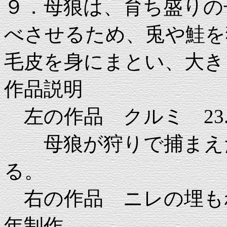
９．母狼は、育ち盛りの
べさせるため、兎や鮭を
毛皮を身にまとい、大き
作品説明
左の作品 クルミ 23.0×
母狼が狩りで捕まえた
る。
右の作品 ニレの埋もれ木 1
年制作