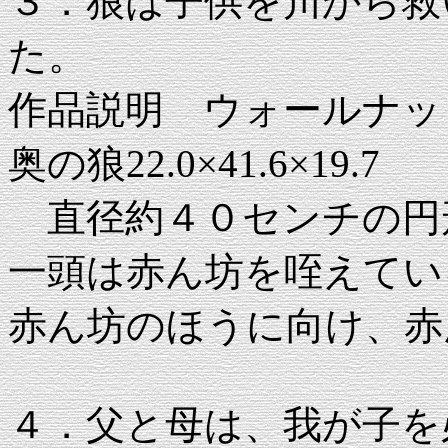
３．狼は子供を川から救
た。
作品説明 ウォールナット 手
奥の狼22.0×41.6×19.7
直径約４０センチの円
一頭は赤ん坊を咥えてい
赤ん坊のほうに向け、赤
４．父と母は、我が子を