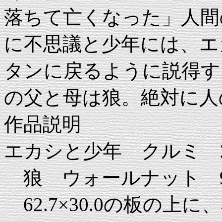
落ちて亡くなった」人間
に不思議と少年には、エ
タンに戻るように説得す
の父と母は狼。絶対に人
作品説明
エカシと少年 クルミ 21.5×
狼 ウォールナット 9.0×2
62.7×30.0の板の