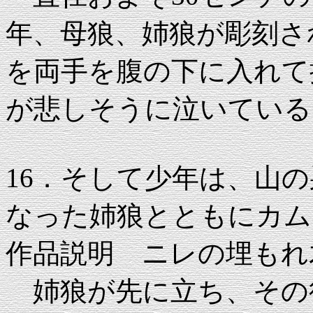
年、母狼、姉狼が彫刻さ
を両手を腹の下に入れて
が悲しそうに泣いている
16．そして少年は、山
なった姉狼とともにカム
作品説明 ニレの埋もれ木 33
姉狼が先に立ち、その