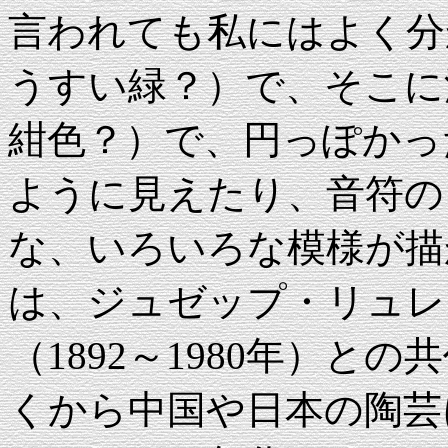
言われても私にはよく分
うすい緑？）で、そこに
紺色？）で、円っぽかっ
ように見えたり、音符の
な、いろいろな模様が描
は、ジュゼップ・リュレ
（1892～1980年）
くから中国や日本の陶芸