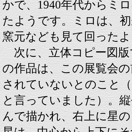
かで、1940年代から
たようです。ミロは、初
窯元なども見て回ったよ
次に、立体コピー図版で
の作品は、この展覧会の
されていないとのこと（
と言っていました）。縦
んで描かれ、右上に星の
星は、中心から上下にそ