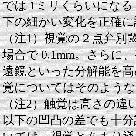
では 1ミリくらいになる
下の細かい変化を正確に
（注1）視覚の２点弁別閾は
場合で 0.1mm。さら
遠鏡といった分解能を高
覚についてはそのような
（注2）触覚は高さの違い
以下の凹凸の差でも十分