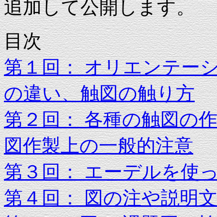
追加して公開します。
目次
第１回： オリエンテー
の違い、触図の触り方
第２回： 各種の触図の
図作製上の一般的注意
第３回： エーデルを使
第４回： 図の注や説明