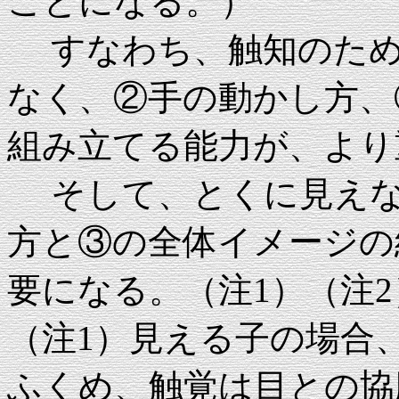
ことになる。）
すなわち、触知のため
なく、②手の動かし方、
組み立てる能力が、より
そして、とくに見えな
方と③の全体イメージの
要になる。（注1）（注2
（注1）見える子の場合
ふくめ、触覚は目との協