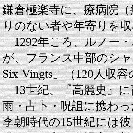
鎌倉極楽寺に、療病院（
りのない者や年寄りを収
1292年ころ、ルノー・バル
が、フランス中部のシャルトル
Six-Vingts」（120
13世紀、『高麗史』に
雨・占卜・呪詛に携わっ
李朝時代の15世紀には