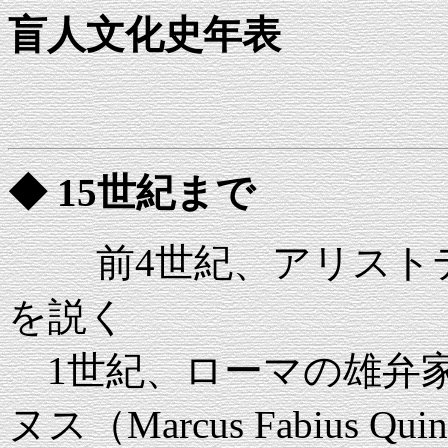
盲人文化史年表
◆ 15世紀まで
前4世紀、アリストテ
を説く
1世紀、ローマの雄弁
ヌス（Marcus Fabius Qui