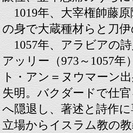
1019年、大宰権帥藤原隆
の身で大蔵種材らと刀伊
1057年、アラビアの
アッリー（973～105
ト・アン＝ヌウマーン出
失明。バクダードで仕官
へ隠退し、著述と詩作に
立場からイスラム教の教