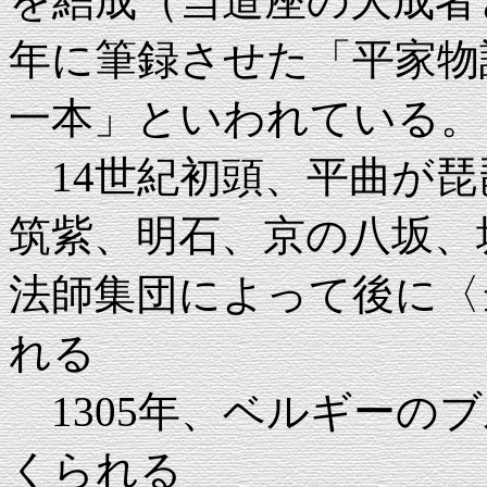
を結成（当道座の大成者
年に筆録させた「平家物
一本」といわれている。
14世紀初頭、平曲が琵
筑紫、明石、京の八坂、
法師集団によって後に〈
れる
1305年、ベルギーの
くられる