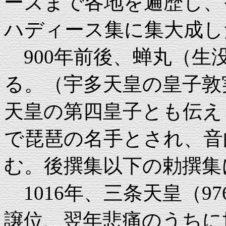
ーズまで各地を遍歴し、
ハディース集に集大成し
900年前後、蝉丸（生
る。（宇多天皇の皇子敦
天皇の第四皇子とも伝え
で琵琶の名手とされ、音
む。後撰集以下の勅撰集
1016年、三条天皇（97
譲位、翌年悲痛のうちに