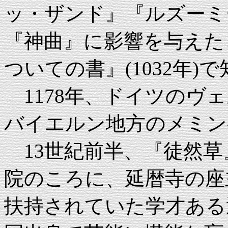
ッ・ザンド』『ルズーミ
『神曲』に影響を与えた
ついての書』(1032年)
1178年、ドイツのヴェルフ
バイエルン地方のメミン
13世紀前半、『徒然草
院のころに、延暦寺の座
扶持されていた学才ある