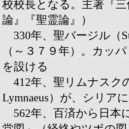
校校長となる。主著『三
論』『聖霊論』）
330年、聖バージル（St. Ba
（～３７９年）。カッパ
を設ける
412年、聖リムナスクの隠者（T
Lymnaeus）が、シリ
562年、百済から日本
堂図」（経絡やツボの図