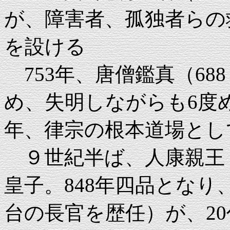
が、障害者、孤独者らの
を設ける
753年、唐僧鑑真（68
め、失明しながらも6度め
年、律宗の根本道場とし
９世紀半ば、人康親王（8
皇子。848年四品とな
台の長官を歴任）が、2