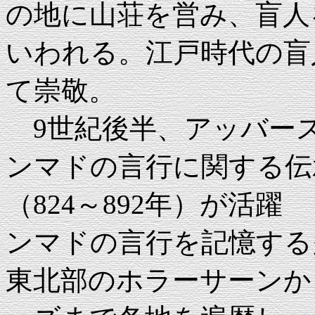
の地に山荘を営み、盲人
いわれる。江戸時代の盲
て崇敬。
9世紀後半、アッバー
ンマドの言行に関する伝
（824～892年）が活
ンマドの言行を記憶する
東北部のホラーサーンか