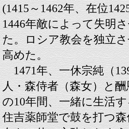
(1415～1462年、在位1
1446年敵によって失明
た。ロシア教会を独立さ
高めた。
1471年、一休宗純（13
人・森侍者（森女）と酬
の10年間、一緒に生活
住吉薬師堂で鼓を打つ森