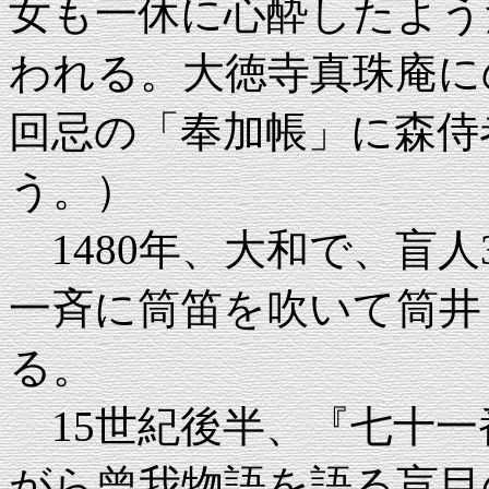
女も一休に心酔したよう
われる。大徳寺真珠庵に
回忌の「奉加帳」に森侍
う。）
1480年、大和で、盲人
一斉に筒笛を吹いて筒井
る。
15世紀後半、『七十一
がら曾我物語を語る盲目