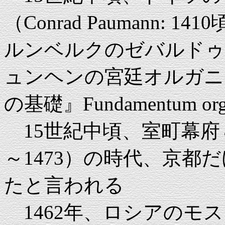
（Conrad Paumann: 
ルンベルクのゼバルドゥ
ュンヘンの宮廷オルガニ
の基礎』Fundamentum org
15世紀中頃、室町幕府８
～1473）の時代、京都
たと言われる
1462年、ロシアのモ