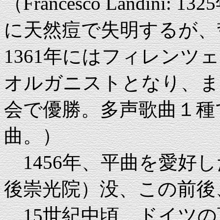
（Francesco Landin
に天然痘で失明するが、
1361年にはフィレン
オルガニストとなり、ま
会で優勝。多声歌曲１種
曲。）
1456年、平曲を愛好した
後崇光院）没、この前後
15世紀中頃、ドイツの