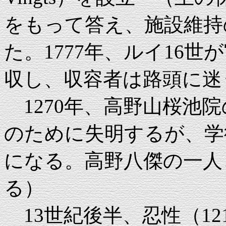
をもって答え、施設維持
た。1777年、ルイ16
収し、収容者は路頭に迷
1270年、高野山桜池
のために失明するが、学徳
になる。高野八傑の一人
る）
13世紀後半、忍性（121