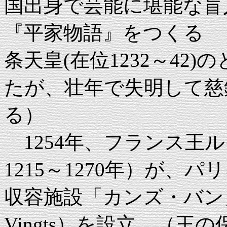
国出身で芸能に堪能な盲
『平家物語』をつくる 
条天皇(在位1232～42
たが、壮年で失明して慈
る）
1254年、フランス王ルイ9世（Lo
1215～1270年）が
収容施設「カンズ・バン」（L'Ho
Vingts）を設立 （