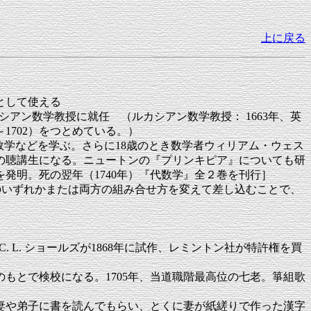
上に戻る
として使える
代ルカシアン数学教授に就任 （ルカシアン数学教授： 1663年、英
1702）をつとめている。）
ンス語・数学などを学ぶ。さらに18歳のとき数学者ウィリアム・ウェス
ジの聴講生になる。ニュートンの『プリンキピア』についても研
を発明。死の翌年（1740年）『代数学』全２巻を刊行］
のいずれかまたは両方の組み合せ方を変えて差し込むことで、
. L. ショールズが1868年に試作、レミントン社が特許権を買
一のもとで検校になる。1705年、当道職階最高位の七老。箏組歌
た、妻や弟子に書を読んでもらい、とくに妻が紙縒りで作った漢字