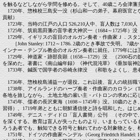
を触るなどしながら学問を修める。そして、40歳ころ会津藩
1720年、惣検校三島安一没（杉山和一の弟子。幕府医官と
貢献）
1723年、当時の江戸の人口 526,210人中、盲人数は 7,03
1725年、筑前黒田藩の盲学者大神沢一（1684～1725年
1729年、イギリスの盲目のオルガン奏者・作曲家Ｊ．スタ
［John Stanley: 1712～1786. 2歳のとき事故
インナー・テンプル教会のオルガン奏者に就任。1779年に
1729年、神道家・跡部良顕（1658―1729）没 （2
を深めた。著書に《南山編年録》《神代混沌草》《垂加翁神
1733年、鍼医で国学者の谷崎永律没 （和歌をよくし、患
1736年、惣検校島浦益一が退役。これ以後、盲人の統括
1738年、アイルランドのハープ奏者・作曲家のカロラン（Turlo
各地を旅しながら、土地土地の雇い主・パトロンの求めに応じ
1745年、儒者の長沢東海（1698～1745年）没。10歳
習得）、1719年弟とともに朝鮮通信使と詩を唱和した。はじ
1749年、デニス・ディドロ「盲人書簡」公刊 （その中
を深くする。教育は盲人が失ったものより、いまもっている
ろうあ者でも、触知できる符号と触れてわかる対象物とを、
1751年、ドイツの作曲家ヘンデル（Georg Friedrich 