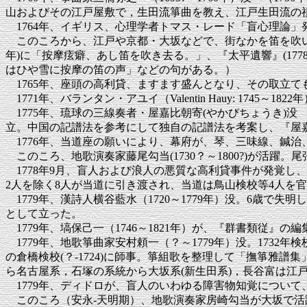
山およびその江戸屋敷で，生田流箏曲を教え、江戸生田流の
1764年、イギリス、心理学者トマス・レード「盲心理論」
このころから、江戸や京都・大坂などで、街なかを笛を吹いて歩
年)に「按摩痃癖、あし笛を吹き去る。」、『太平遺響』(177
はひや雪に按摩の笛の声」などの句がある。）
1765年、座頭の高利貸、ますます盛んとなり、その取立て
1771年、バランタン・アユイ（Valentin Hauy: 174
1775年、琉球の三線奏者・屋嘉比朝寄(やかびちょうき)没
立。中国の記譜法を参考にして独自の記譜法を考案し、『屋嘉
1776年、当道座の願いにより、幕府が、琴、三味線、鍼
このころ、地歌演奏家藤尾勾当(1730？～1800?)が活
1778年9月、盲人および浪人の悪質な高利貸事件が発覚し
2人を除く8人が当道に引き渡され、当道は鳥山検校等4人を
1779年、漢詩人横谷藍水（1720～1779年）没。6歳
として立った。
1779年、塙保己一（1746～1821年）が、『群書類従』の編
1779年、地歌箏曲家安村頼一（？～1779年）没。1732年
の倉橋検校(？‐1724)に師事。箏組歌を整理して「撫箏雅
ら名古屋系，石塚の系統から大坂系(新生田系)，長谷富は江
1779年、ディドロが、盲人のいわゆる障害物知覚について
このころ（安永-天明期）、地歌演奏家房崎勾当が大坂で活