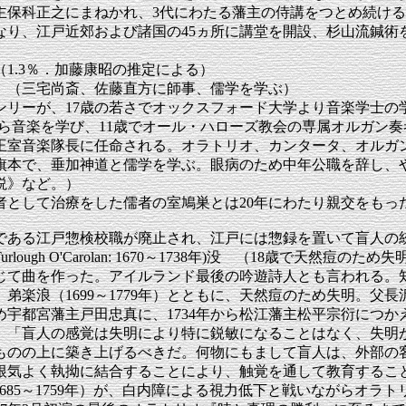
主保科正之にまねかれ、3代にわたる藩主の侍講をつとめ続け
なり、江戸近郊および諸国の45ヵ所に講堂を開設、杉山流鍼
0人（1.3％．加藤康昭の推定による）
）没 （三宅尚斎、佐藤直方に師事、儒学を学ぶ）
ンリーが、17歳の若さでオックスフォード大学より音楽学士の
で失明。 7歳から音楽を学び、11歳でオール・ハローズ教会の専属オルガ
は王室音楽隊長に任命される。オラトリオ、カンタータ、オルガ
500石の旗本で、垂加神道と儒学を学ぶ。眼病のため中年公職を辞
説》など。）
者として治療をした儒者の室鳩巣とは20年にわたり親交をもっ
職である江戸惣検校職が廃止され、江戸には惣録を置いて盲人の
ugh O'Carolan: 1670～1738年)没 （18歳で天然
て曲を作った。アイルランド最後の吟遊詩人とも言われる。知
のとき、弟楽浪（1699～1779年）とともに、天然痘のため失明
め宇都宮藩主戸田忠真に、1734年から松江藩主松平宗衍につ
で、「盲人の感覚は失明により特に鋭敏になることはなく、失明
ものの上に築き上げるべきだ。何物にもまして盲人は、外部の
根気よく執拗に結合することにより、触覚を通して教育するこ
Handel: 1685～1759年）が、白内障による視力低下と戦いなが