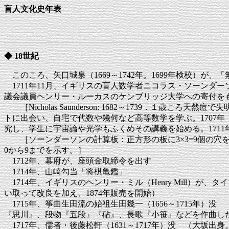
盲人文化史年表
◆ 18世紀
このころ、矢口城泉（1669～1742年。1699年検校）
1711年11月、イギリスの盲人数学者ニコラス・ソーンダーソン（
議会議員ヘンリー・ルーカスのケンブリッジ大学への寄付をもと
［Nicholas Saunderson: 1682～1739．
トに出会い、自宅で代数や幾何など高等数学を学ぶ。1707
究し、学生に宇宙論や光学もふくめその講義を始める。1711
［ソーンダーソンの計算板：正方形の板に3×3=9個の穴
0から9までを示す。］
1712年、幕府が、座頭金取締令を出す
1714年、山崎勾当「将棋亀鑑」
1714年、イギリスのヘンリー・ミル（Henry Mill）が
い取って改良を加え、1874年販売を開始）
1715年、筝曲生田流の始祖生田幾一（1656～1715年）
『思川』、段物『五段』『砧』、長歌『小笹』などを作曲し
1717年、儒者・後藤松軒（1631～1717年）没 （大