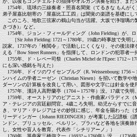
が、以後もコンチェルトの指揮やオルガン演奏を続け、また5
1754年、琉球の三線奏者・照喜名聞覚（てるきな もんがく
弟子屋嘉比朝寄の「屋嘉比工工四」は聞覚の楽譜を基礎にし
このころ、地歌三弦家の鶴山勾当が活躍。大坂で浄瑠璃の繁太
さづき)」など。
1754年、ジョン・フィールディング（John Fielding）が
［Sir John Fielding: 1721～1780年。19歳
説家。1737年の「検閲令」で活動しにくくなり、その後法
える「Bow Street Runners」を指揮して、ロンドンの犯
1755年、ド・レペー司祭（Charles Michel de l'
にも深い感銘を与えた）
1756年、ドイツのワイセンブルグ（R. Weissenbour
ンハイムの学者ニーゼン（Christian Niesen）を
ダーソンの計算板を改良して用い、図形や文字には針金を使
1757年、漢詩人高野蘭亭（1704～1757年）没。17歳
1759年、オーストリアのピアニスト・作曲家パラディス（Maria 
ア・テレジアの宮廷顧問官。4歳ころ失明。幼児からすでに音
き、マリア・テレジアはその妙技に感じ、年金を賜わった（女
リーディンガー（Johann RIEDINGER）が考案した
ンドン、ブリュッセル、ベルリン、プラハなど各地を演奏旅行
し、女性や盲人を教育。代表作「シチリアーノ」）
1760年、箏曲家三橋弥之一（1693?～1760年）没 （