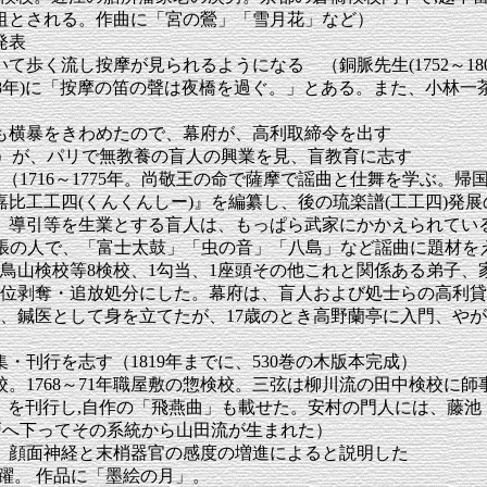
祖とされる。作曲に「宮の鶯」「雪月花」など）
発表
く流し按摩が見られるようになる （銅脈先生(1752～1801
8年)に「按摩の笛の聲は夜橋を過ぐ。」とある。また、小林一茶(
も横暴をきわめたので、幕府が、高利取締令を出す
5～1822年）が、パリで無教養の盲人の興業を見、盲教育に志す
 （1716～1775年。尚敬王の命で薩摩で謡曲と仕舞を学ぶ
比工工四(くんくんしー)』を編纂し、後の琉楽譜(工工四)発
治、導引等を生業とする盲人は、もっぱら武家にかかえられてい
躍。尾張の人で、「富士太鼓」「虫の音」「八島」など謡曲に題材
、鳥山検校等8検校、1勾当、1座頭その他これと関係ある弟子、
官位剥奪・追放処分にした。幕府は、盲人および処士らの高利
で失明し、鍼医として身を立てたが、17歳のとき高野蘭亭に入門
集・刊行を志す（1819年までに、530巻の木版本完成）
検校。1768～71年職屋敷の惣検校。三弦は柳川流の田中検校に師
譜集」を刊行し,自作の「飛燕曲」も載せた。安村の門人には、
戸へ下ってその系統から山田流が生まれた）
、顔面神経と末梢器官の感度の増進によると説明した
躍。 作品に「墨絵の月」。