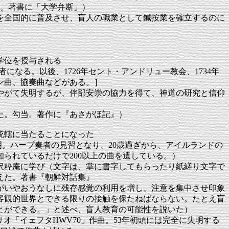
る。著書に「大学弁断」）
術を全国的に普及させ、盲人の職業として鍼按業を確立するのに
学位を授与される
ン奏者になる。以後、1726年セント・アンドリュー教会、1734年
ン曲、協奏曲などがある。］
し、やがて失明するが、伴部安崇の協力を得て、神道の研究と信仰
た。勾当。著作に『あさがほ記』）
統轄に当たることになった
痘のため失明。ハープ奏者の見習となり、20歳過ぎから、アイルランドの
られているだけで200以上の曲を遺している。）
。父長沢粋庵に学び（文字は、掌に書字してもらったり紙縒り文字で
かえた。著書『朝鮮対話集』
がいやおうなしに残存感覚の利用を増し、注意を集中させ印象
客観的世界とできる限りの接触を保たねばならない。たとえ盲
とができる。」と述べ、盲人教育の可能性を説いた）
らオラトリオ「イェフタHWV70」作曲。53年初頭には完全に失明する