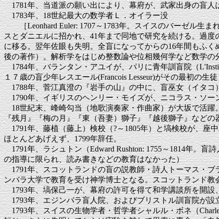
1781年、当道派の願い出により、幕府が、武家出身の盲
1783年、18世紀最大の数学者Ｌ．オイラー没
［Leonhard Euler: 1707～1783年。スイスの
スとダニエルに招かれ、41年まで同地で研究を続ける。過度
に移る。翌年佐眼も失明。全盲になってからの16年間もふく
後の著作）。解析学をはじめ整数論や位相幾何学など数学の
1784年、バランタン・アユイが、パリに青年訓盲院（L'Institut
１７歳の盲少年レスエール(Francois Lesseur)がその最
1788年、菅江真澄の『岩手の山』の中に、盲巫女（イタコ
1790年、イギリスのヘンリー・モイズが、ニコラス・ソー
18世紀末、峰崎勾当（地歌演奏家・作曲家）が大坂で活躍。
『残月』『梅の月』『東（吾妻）獅子』『越後獅子』などの
1791年、藤植（藤上）検校（?～1805年）と塙検校が、
ほとんどあげえず、1799年辞任。
1791年、ラシュトン（Edward Rushton: 1755
の指導に限られ、読み書きなどの教育はなかった）
1791年、スコットランドの盲の説教師・詩人トーマス・ブラックロ
ンバラ大学で教育を受け神学博士となる。スコットランド教
1793年、塙保己一が、幕府の許可を得て和学講談所を開設
1793年、エジンバラ盲人院、およびブリストル訓盲院が設
1793年、スイスの生物学者・哲学者シャルル・ボネ（Charle