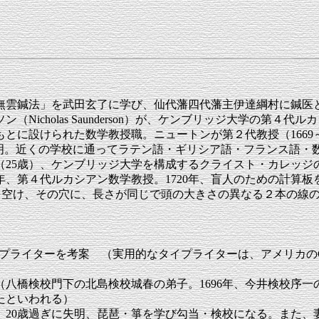
が、「無雲鍼法」を武田玄了に学び、仙代藩四代藩主伊達綱村に鍼医
Nicholas Saunderson）が、ケンブリッジ大学の第４
に設けられた数学教授職。ニュートンが第２代教授（1669～
１歳ころ天然痘で失明。近くの学校に通ってラテン語・ギリシア語・フラ
年（25歳）、ケンブリッジ大学を構成するクライスト・カレッ
年、第４代ルカシアン数学教授。1720年、盲人のための計算板
を空け、その穴に、長さが同じで頭の大きさの異なる２本の線
、タイプライターを考案 （実用的なタイプライターは、アメリカのC
没 （八橋検校門下の北島検校城春の弟子。1696年、今井検校序
たといわれる）
坂出身。20歳過ぎに失明、琵琶・箏を学び勾当・検校になる。ま