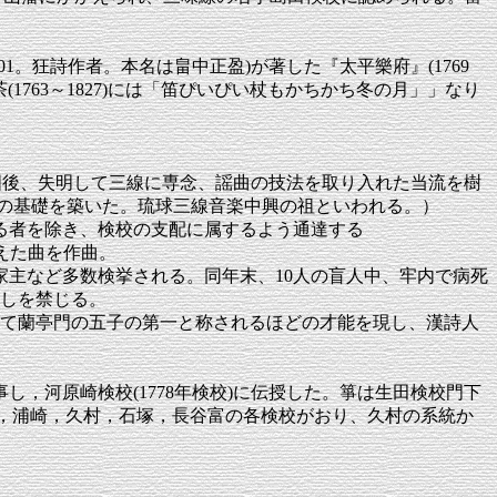
。狂詩作者。本名は畠中正盈)が著した『太平樂府』(1769
1763～1827)には「笛ぴいぴい杖もかちかち冬の月」」なり
。帰国後、失明して三線に専念、謡曲の技法を取り入れた当流を樹
展の基礎を築いた。琉球三線音楽中興の祖といわれる。）
る者を除き、検校の支配に属するよう通達する
をえた曲を作曲。
家主など多数検挙される。同年末、10人の盲人中、牢内で病死
貸しを禁じる。
、やがて蘭亭門の五子の第一と称されるほどの才能を現し、漢詩人
事し，河原崎検校(1778年検校)に伝授した。箏は生田検校門下
藤池，浦崎，久村，石塚，長谷富の各検校がおり、久村の系統か