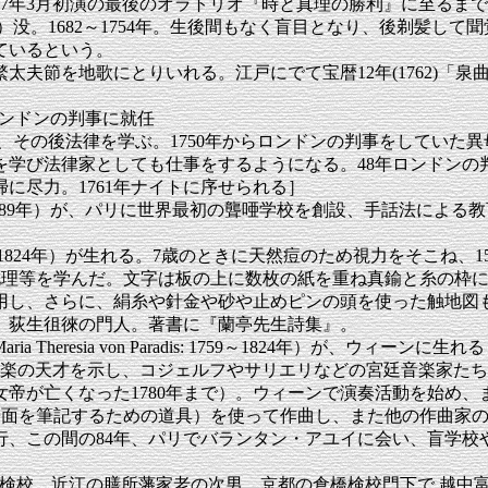
7年3月初演の最後のオラトリオ『時と真理の勝利』に至るま
）没。1682～1754年。生後間もなく盲目となり、後剃髪し
ているという。
夫節を地歌にとりいれる。江戸にでて宝暦12年(1762)「泉
、ロンドンの判事に就任
の時事故で失明し、その後法律を学ぶ。1750年からロンドンの判事をして
律を学び法律家としても仕事をするようになる。48年ロンドン
罪者一掃に尽力。1761年ナイトに序せられる］
Epee: 1712～1789年）が、パリに世界最初の聾唖学校を創設、
g: 1756～1824年）が生れる。7歳のときに天然痘のため視力を
招いて数学や地理等を学んだ。文字は板の上に数枚の紙を重ね真鍮と
用し、さらに、絹糸や針金や砂や止めピンの頭を使った触地図
で失明、荻生徂徠の門人。著書に『蘭亭先生詩集』。
Theresia von Paradis: 1759～1824年）が、ウ
楽の天才を示し、コジェルフやサリエリなどの宮廷音楽家たち
帝が亡くなった1780年まで）。ウィーンで演奏活動を始め
記譜板（譜面を筆記するための道具）を使って作曲し、また他の作曲家
、この間の84年、パリでバランタン・アユイに会い、盲学校や
1736年検校。近江の膳所藩家老の次男。京都の倉橋検校門下で,