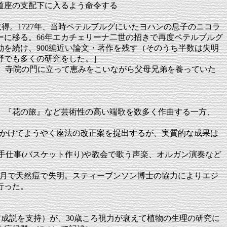
道座の支配下に入るよう命令する
号を取得。1727年、当時ペテルブルグにいたヨハンの息子のニコラ
ーに移る。66年エカチェリーナ二世の招きで再度ペテルブルグ
を続け、900編近い論文・著作を残す（そのうち半数は失明
野でも多くの研究をした。］
（世界最初の盲学校。寺院の門に立って恵みをこいながら父母兄弟を養っていた
戸』『花の旅』など芸術性の高い端歌を数多く作曲する一方、
年にかけてようやく座法の改正案を提出するが、実質的な成果は
当初は、手仕事(バスケット作り)や教会で歌う声楽、オルガン演奏など
 （生後6ヶ月で天然痘で失明。スティーブンソン博士の協力によりエジ
行った。
上げる（前成説を支持）が、30歳ころ視力が衰えて植物の生理の研究に