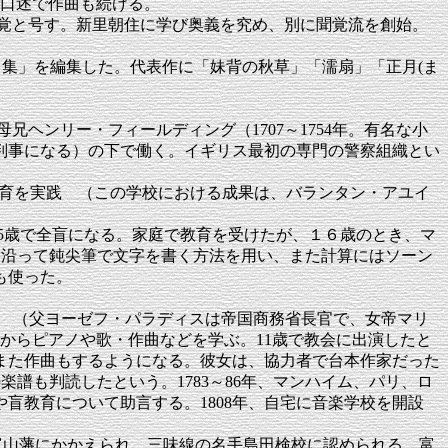
で口述で作曲も続ける。
て聞覚と号す。新里朝住に学び奥義を究め、別に聞覚流を創始。
曲集」を編集した。代表作に「妹背の秋草」「濡扇」「正月(ま
いた異母兄ヘンリー・フィールディング（1707～1754年。有名な小
の判事になる）の下で働く。イギリス最初の専門の警察組織とい
手話法による教育を実践 （この学校における成果は、バランタン・アユイ
そこね、15歳で全盲になる。家庭で教育を受けたが、１６歳のとき、マ
糸の枠に沿って鈍尖筆で文字を書く方法を用い、また計算にはソーン
も使った。
ィーンに生れる （父ヨーゼフ・パラディスは帝国商務省長官で、女帝マリ
からピアノや歌・作曲などを学ぶ。11歳で教会に出演したと
、また作曲もするようになる。彼女は、協力者で台本作家だった
の楽譜も判読したという。1783～86年、マンハイム、パリ、ロ
盲教育について助言する。1808年、自宅に音楽学校を開設
越中富山藩にかかえられ、三味線の名手島田検校に認められる。富