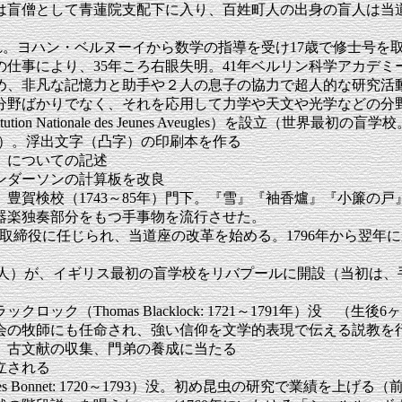
人は盲僧として青蓮院支配下に入り、百姓町人の出身の盲人は当
バーゼル生まれ。ヨハン・ベルヌーイから数学の指導を受け17歳で修士
の仕事により、35年ころ右眼失明。41年ベルリン科学アカデミ
め、非凡な記憶力と助手や２人の息子の協力で超人的な研究活動
分野ばかりでなく、それを応用して力学や天文や光学などの分
ion Nationale des Jeunes Aveugles）を設立
初の生徒）。浮出文字（凸字）の印刷本を作る
）についての記述
ンダーソンの計算板を改良
豊賀検校（1743～85年）門下。『雪』『袖香爐』『小簾の
器楽独奏部分をもつ手事物を流行させた。
座中取締役に任じられ、当道座の改革を始める。1796年から翌
～1814年。盲詩人）が、イギリス最初の盲学校をリバプールに開設（
ック（Thomas Blacklock: 1721～1791年）没
会の牧師にも任命され、強い信仰を文学的表現で伝える説教を
、古文献の収集、門弟の養成に当たる
立される
s Bonnet: 1720～1793）没。初め昆虫の研究で業績を