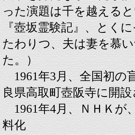
った演題は千を越えると
『壺坂霊験記』、とくに
たわりつ、夫は妻を慕い
た。）
1961年3月、全国初
良県高取町壺阪寺に開設
1961年4月、ＮＨＫ
料化