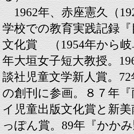
1962年、赤座憲久（19
学校での教育実践記録『
文化賞 （1954年から岐
年大垣女子短大教授。19
談社児童文学新人賞。7
の創刊に参画。８７年『
イ児童出版文化賞と新美
っぽん賞。89年『かか