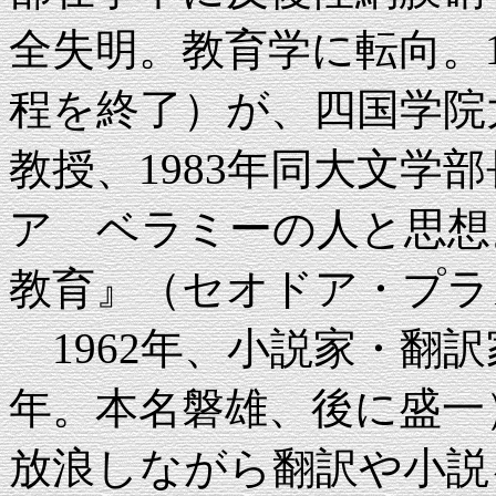
全失明。教育学に転向。1
程を終了）が、四国学院大
教授、1983年同大文学
ア ベラミーの人と思想
教育』（セオドア・プラ
1962年、小説家・翻訳家
年。本名磐雄、後に盛一
放浪しながら翻訳や小説を