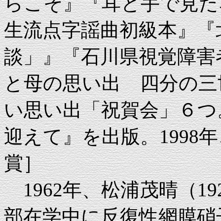
らこそ』『耳と手で見た
生流点字謡曲初級本』『
談」』『石川県視覚障害
と母の思い出 四分の三
い思い出「祝賀会」６つ
迎えて』を出版。1998
賞］
1962年、松浦茂晴（19
部在学中に反復性網膜硝