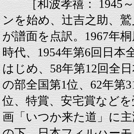
［和波孝禧： 1945～
ンを始め、辻吉之助、鷲
が譜面を点訳。1967年
時代、1954年第6回日
はじめ、58年第12回全
の部全国第1位、62年第
位、特賞、安宅賞などを受
画「いつか来た道」に主演
の下、日本フィルハーモ