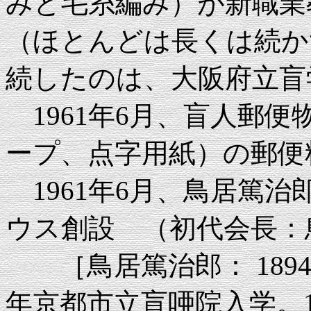
みと毛糸編み）が新職
（ほとんどは長くは続か
続したのは、大阪府立盲
1961年6月、盲人郵
ープ、点字用紙）の郵便
1961年6月、鳥居篤
ウス創設 （初代会長：
［鳥居篤治郎： 1894～
年京都市立盲唖院入学。1