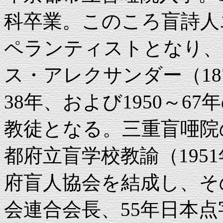
科卒業。このころ盲詩人
ペランティストとなり、
ス・アレクサンダー（187
38年、および1950～6
教徒となる。三重盲唖院の
都府立盲学校教諭（1951
府盲人協会を結成し、そ
会連合会長、55年日本