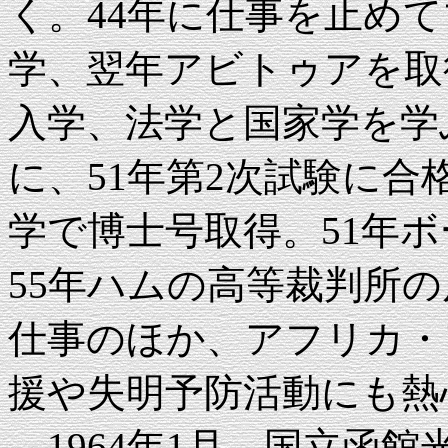
く。44年に仕事を止め
学、翌年アビトゥアを取
入学、法学と国家学を学
に、51年第2次試験に
学で博士号取得。51年
55年ハムの高等裁判所
仕事のほか、アフリカ・
援や失明予防活動にも熱
1964年1月、国立函館