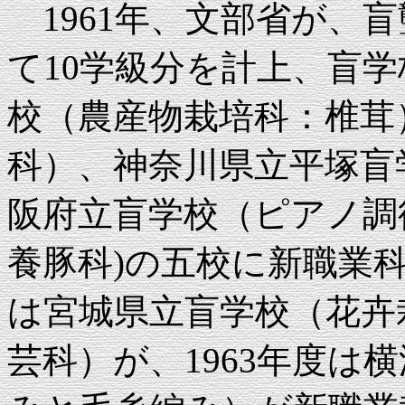
1961年、文部省が、
て10学級分を計上、盲
校（農産物栽培科：椎茸
科）、神奈川県立平塚盲
阪府立盲学校（ピアノ調
養豚科)の五校に新職業科
は宮城県立盲学校（花卉
芸科）が、1963年度は