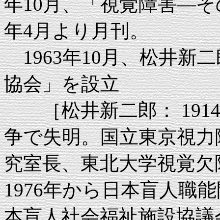
年10月、「視覚障害―そ
年4月より月刊。
1963年10月、松井新
協会」を設立
［松井新二郎： 1914
争で失明。国立東京視力
究室長、東北大学視覚欠
1976年から日本盲人職
本盲人社会福祉施設協議