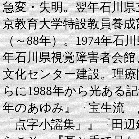
急変・失明。翌年石川県
京教育大学特設教員養成
（～88年）。1974年石
年石川県視覚障害者会館
文化センター建設。理療
らに1988年から光ある
年のあゆみ』『宝生流 
「点字小謡集」』『田辺