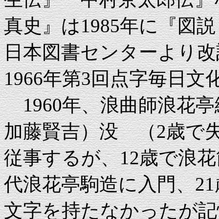
真史』は1985年に『図
日本図書センターより改
1966年第3回点字毎日文
1960年、浪曲師浪花亭綾
加藤賢吉）没 （2歳で
従事するが、12歳で浪
代浪花亭駒造に入門、2
文字を持たなかったが記