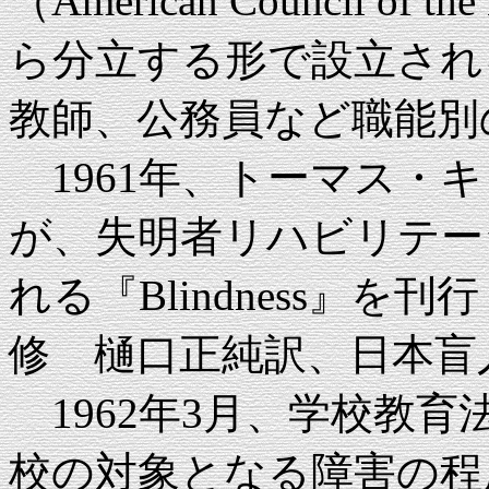
（American Council o
ら分立する形で設立され
教師、公務員など職能別
1961年、トーマス・キャロル（
が、失明者リハビリテー
れる『Blindness』
修 樋口正純訳、日本盲人
1962年3月、学校教
校の対象となる障害の程