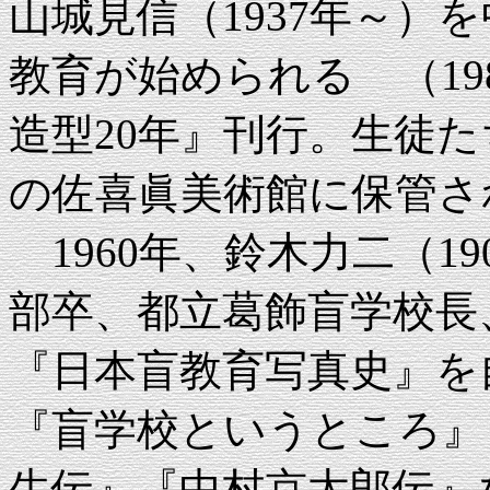
山城見信（1937年～）
教育が始められる （19
造型20年』刊行。生徒
の佐喜眞美術館に保管さ
1960年、鈴木力二（19
部卒、都立葛飾盲学校長
『日本盲教育写真史』を
『盲学校というところ』
生伝』『中村京太郎伝』