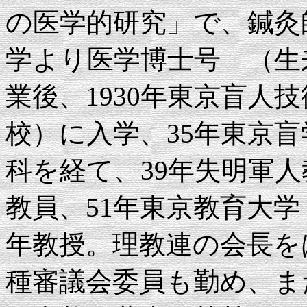
の医学的研究」で、鍼灸
学より医学博士号 （生
業後、1930年東京盲人
校）に入学、35年東京
科を経て、39年失明軍人
教員、51年東京教育大学
年教授。理教連の会長を
種審議会委員も勤め、ま