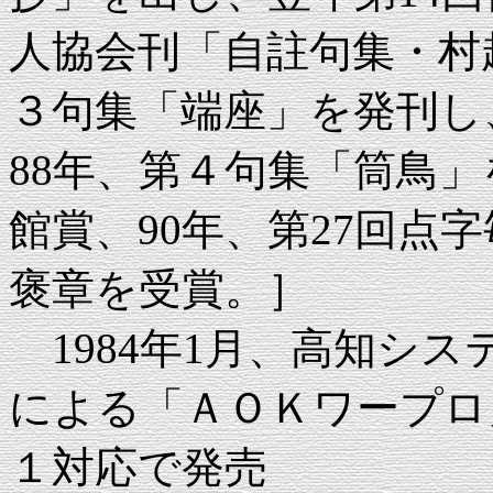
人協会刊「自註句集・村
３句集「端座」を発刊し
88年、第４句集「筒鳥」
館賞、90年、第27回点
褒章を受賞。］
1984年1月、高知シ
による「ＡＯＫワープロ
１対応で発売