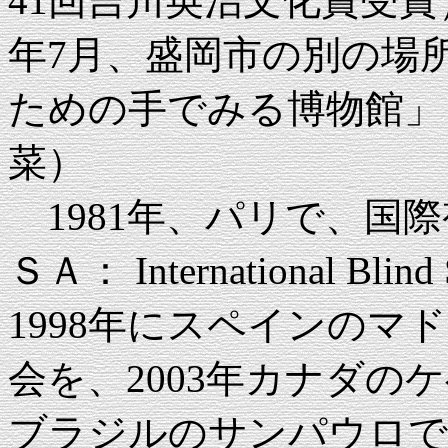
41回吉川英治文化賞受賞）
年7月、盛岡市の別の場
ための手でみる博物館」
菜）
1981年、パリで、国
ＳＡ： International Blin
1998年にスペインのマ
会を、2003年カナダのケ
ブラジルのサンパウロで第