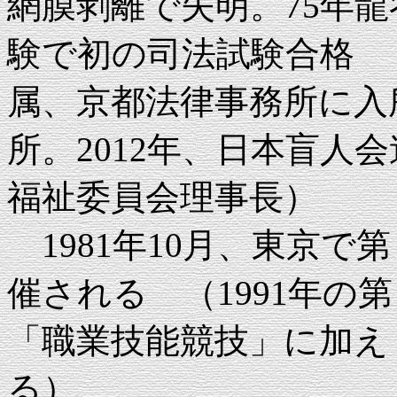
網膜剥離で失明。75年
験で初の司法試験合格 （
属、京都法律事務所に入
所。2012年、日本盲人会
福祉委員会理事長）
1981年10月、東京で
催される （1991年の
「職業技能競技」に加え
る）