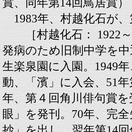
賞、同年第14回鳥居賞）
1983年、村越化石が、
［村越化石： 1922～2
発病のため旧制中学を中退
生楽泉園に入園。1949
動、「濱」に入会、51年
年、第４回角川俳句賞を
眼」を発刊。70年、完全
抄」を出し、翌年第14回