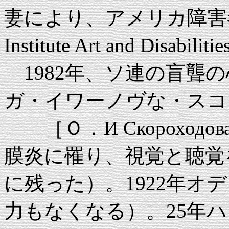
妻により、アメリカ障害者芸術
Institute Art and Disabil
1982年、ソ連の盲聾
ガ・イワーノヴな・スコ
［Ｏ．И Скороходов
膜炎に罹り、視覚と聴覚
に残った）。1922年オ
力もなくなる）。25年