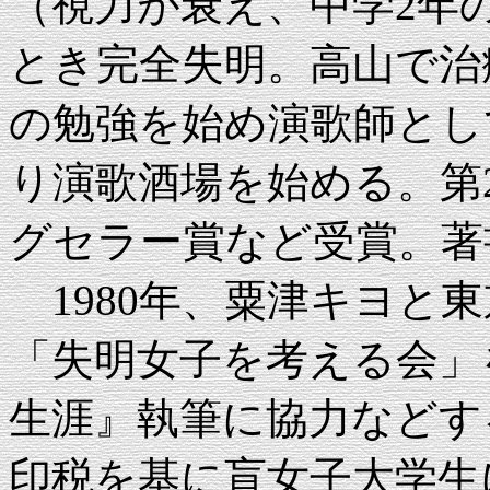
（視力が衰え、中学2年
とき完全失明。高山で治
の勉強を始め演歌師として
り演歌酒場を始める。第
グセラー賞など受賞。著
1980年、粟津キヨと
「失明女子を考える会」
生涯』執筆に協力などす
印税を基に盲女子大学生