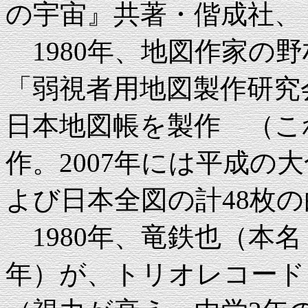
の宇宙』共著・偕成社、
1980年、地図作家の
「弱視者用地図製作研究
日本地図帳を製作 （こ
作。2007年には平成の
よび日本全図の計48枚
1980年、竜鉄也（本名：
年）が、トリオレコー