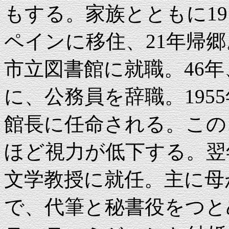
もする。家族とともに19
ペインに移住、21年帰郷
市立図書館に就職。46
に、公務員を辞職。195
館長に任命される。この
ほど視力が低下する。翌
文学教授に就任。主に母
で、代筆と秘書役をつとめ