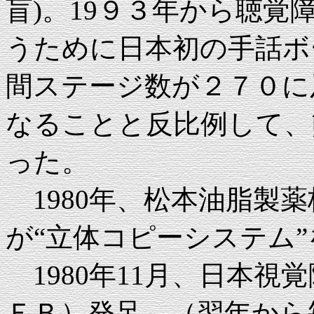
盲)。19９３年から聴
うために日本初の手話ボ
間ステージ数が２７０に
なることと反比例して、
った。
1980年、松本油脂製
が“立体コピーシステム
1980年11月、日本視
ＥＢ）発足 （翌年から