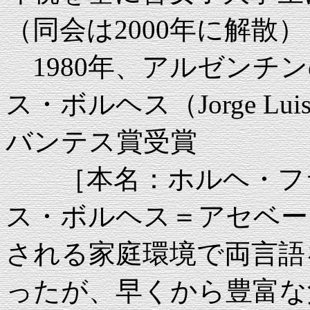
（同会は2000年に解散）
1980年、アルゼンチ
ス・ボルヘス（Jorge Luis 
バンテス賞受賞
［本名：ホルヘ・フラ
ス・ボルヘス＝アセベー
される家庭環境で両言語
ったが、早くから豊富な