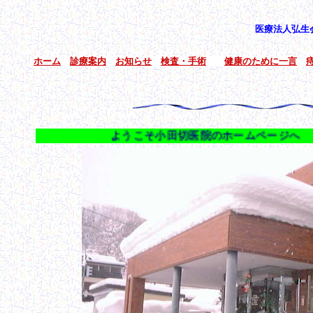
医療法人弘生
ホーム
診療案内
お知らせ
検査・手術
健康のために一言
ようこそ小田切医院のホームペー