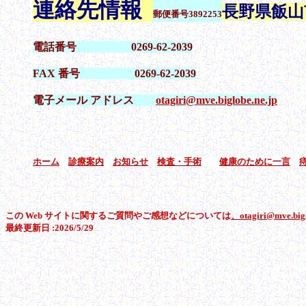
連絡先情報
長野県飯山市
郵便番号
3892253
電話番号 0269-62-2039
FAX 番号 0269-62-2039
電子メール アドレス
otagiri@mve.biglobe.ne.jp
ホーム
診療案内
お知らせ
検査・手術
健康のために一言
この Web サイトに関するご質問やご感想などについては
、otagiri@mve.bigl
最終更新日 :2026/5/29