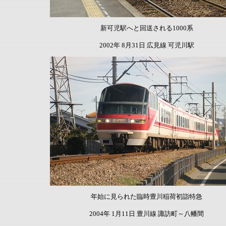
新可児駅へと回送される1000系
2002年 8月31日 広見線 可児川駅
年始に見られた臨時豊川稲荷初詣特急
2004年 1月11日 豊川線
諏訪町～八幡間