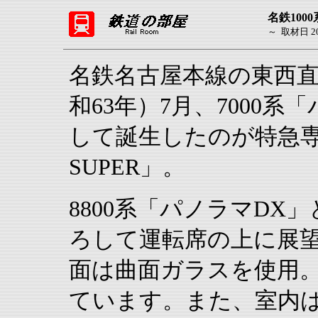
名鉄100
～ 取材日 200
名鉄名古屋本線の東西直通
和63年）7月、7000
して誕生したのが特急専
SUPER」。
8800系「パノラマDX
ろして運転席の上に展
面は曲面ガラスを使用。
ています。また、室内は