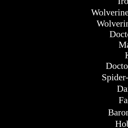
Ir
Wolverine
Wolverin
Doc
M
Docto
Spider
Da
F
Bar
Ho