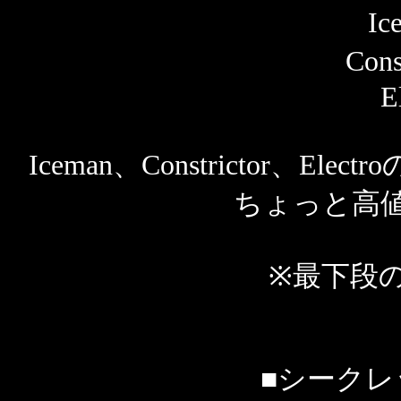
I
Con
E
Iceman、Constrictor、
ちょっと高
※最下段
■シークレ