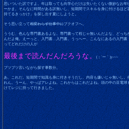
思いついた訳ですよ。年は取っても向学心だけは失いたくない微妙なお年
ーかま。そんなに時間がある訳無いし、短期間でスキルを身に付けるほど
持てるきっかけ」を探し出す夏にしようと。
そう思い立って
相変わらず仕事中に
ブクオフへ。
ううむ、色んな専門書あるよな。専門書って程じゃ無いんだよな、どっち
んだよ俺。えーっと、入門書…入門書。うっへー、こんなにあるの入門書
ってどれだけの人が
最後まで読んだんだろうな。
(；´ー｀)y-~~
ブツブツ言いながら探す事数分。
あ、これだ。短期間で知識も身に付きそうだし、内容も嫌いじゃ無いし。
れん。うーん、やっぱアレよね。これからはこれだよね。頭の中の豆電球
けてレジに持って行きました。