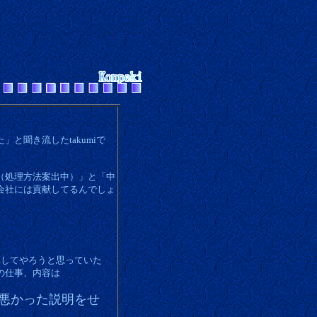
と聞き流したtakumiで
（処理方法案出中）」と「中
会社には貢献してるんでしょ
れしてやろうと思っていた
の仕事、内容は
悪かった説明をせ