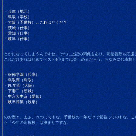
・兵庫（地元）
・鳥取（学校）
・大阪（予備校）←これはどうだ？
・茨城（仕事）
・愛知（仕事）
・岐阜（仕事）
とかになってしまうんですね。それに上記の関係もあり、明徳義塾も応援
これだけあればせめてベスト4位までは楽しめるだろう。ちなみに代表校
・報徳学園（兵庫）
・鳥取商（鳥取）
・PL学園（大阪）
・下妻二（茨城）
・中京大中京（愛知）
・岐阜商業（岐阜）
のお歴々。まぁ、PLつってもな。予備校の一年だけで愛着ってのもな。こ
ら「今年の応援校」は決まりですな。