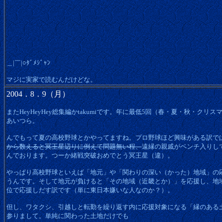
＿|￣|○ﾀﾞﾒｼﾞｬﾝ
マジに実家で読むんだけどな。
2004．8．9（月）
またHeyHeyHey総集編かtakumiです。年に最低5回（春・夏・秋・ク
あいつら。
んでもって夏の高校野球とかやってますね。プロ野球ほど興味がある訳で
から数えると冥王星辺りに例えて問題無い程、
遠縁の親戚がベンチ入りし
んでおります。つーか緒戦突破おめでとう冥王星（違）。
やっぱり高校野球といえば「地元」や「関わりの深い（かった）地域」の
うんです。そして地元が負けると「その地域（近畿とか）」を応援し、地
位で応援しだす訳です（単に東日本嫌いな人なのか？）。
但し、ワタクシ、引越しと転勤を繰り返す内に応援対象になる「縁のある
参りまして。単純に関わった土地だけでも