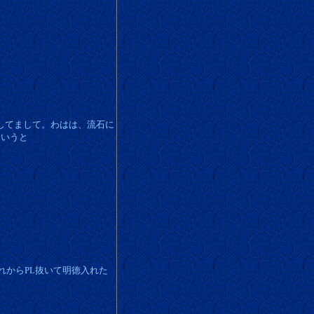
してまして。わはは、流石に
というと
れからPL抜いて明徳入れた