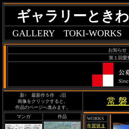
ギャラリーときわ
GALLERY TOKI-WORKS
お知らせ 
第１回愛
新↑ 最新作５作 ↓旧
常 磐
画像をクリックすると、
作品のページへ進みます。
マンガ
作品
WORKS
年賀状ま