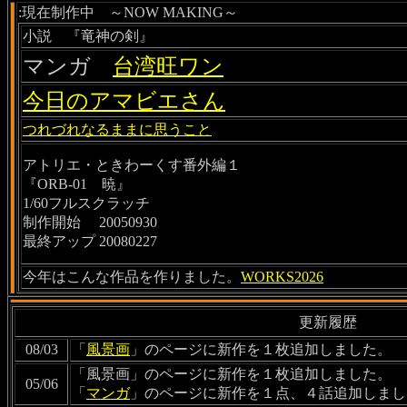
:現在制作中 ～NOW MAKING～
小説 『竜神の剣』
マンガ
台湾旺ワン
今日のアマビエさん
つれづれなるままに思うこと
アトリエ・ときわーくす番外編１
『ORB-01 暁』
1/60フルスクラッチ
制作開始 20050930
最終アップ 20080227
今年はこんな作品を作りました。
WORKS2026
更新履歴
08/03
「
風景画
」のページに新作を１枚追加しました。
「風景画」のページに新作を１枚追加しました。
05/06
「
マンガ
」のページに新作を１点、４話追加しまし