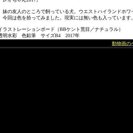
妹の友人のところで飼っている犬。ウエストハイランドホワ
今回は色を拾ってみました。現実には無い色も入っています
イラストレーションボード（BBケント荒目／ナチュラル）
透明水彩 色鉛筆 サイズB4 2017年
動物画の