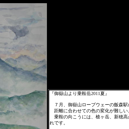
『御嶽山より乗鞍岳2011夏』
７月、御嶽山ロープウェーの飯森駅
距離に合わせての色の変化が難しい
乗鞍の向こうには、槍ヶ岳、新穂高
れです。