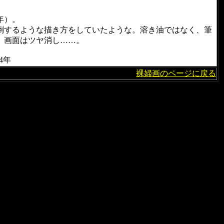
年）。
卒倒するような描き方をしていたような。溶き油ではなく、筆
、画面はツヤ消し……。
4年
裸婦画のページに戻る