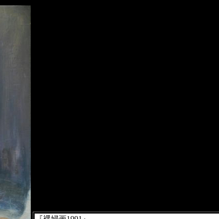
『裸婦画1991』