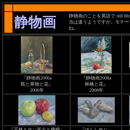
静物画のことを英語で stil
静物画
当は違うようですが。モチー
ね。
『静物画2006a
『静物画2008a
瓶と果物と花』
林檎と花』
2006年
2008年
『王林とサン富士と檸檬』
『ほんしめじ』